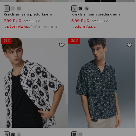
Krekls ar īsām piedurknēm
Krekls ar īsām piedurknēm
7,99 EUR
5,99 EUR
22,99 EUR
22,99 EUR
IZPĀRDOŠANA
PĒDĒJIE MODEĻI
IZPĀRDOŠANA
-74%
-30%