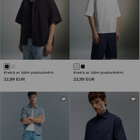
Krekls ar īsām piedurknēm
Krekls ar īsām piedurknēm
22,99 EUR
22,99 EUR