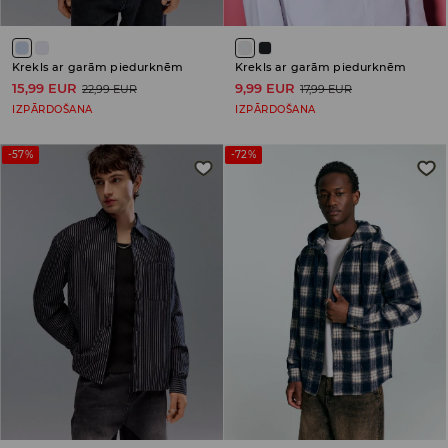
Krekls ar garām piedurknēm
Krekls ar garām piedurknēm
15,99 EUR
9,99 EUR
22,99 EUR
17,99 EUR
IZPĀRDOŠANA
IZPĀRDOŠANA
-57%
-72%