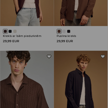
Krekls ar īsām piedurknēm
Puslina krekls
29,99 EUR
29,99 EUR