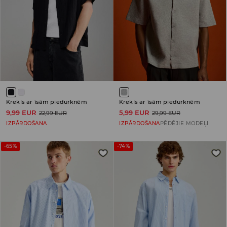
Krekls ar īsām piedurknēm
Krekls ar īsām piedurknēm
9,99 EUR
5,99 EUR
22,99 EUR
29,99 EUR
IZPĀRDOŠANA
IZPĀRDOŠANA
PĒDĒJIE MODEĻI
-65%
-74%