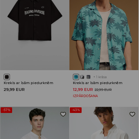
+
1
krāsa
Krekls ar īsām piedurknēm
Krekls ar īsām piedurknēm
29,99 EUR
12,99 EUR
22,99 EUR
IZPĀRDOŠANA
-57%
-43%