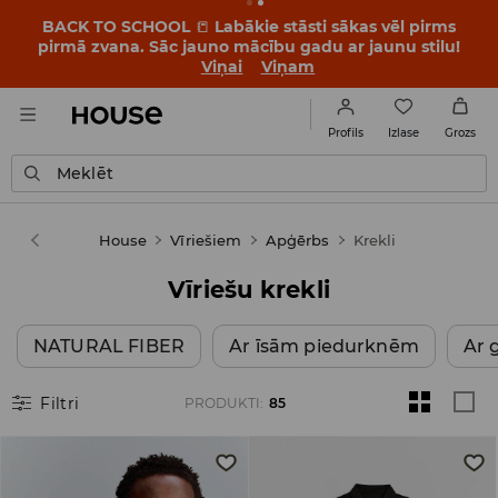
OMG, cik lēti! Ļaujies pārsteigumam – apskati jaunās
cenas akcijā FINĀLA IZPĀRDOŠANA ➡️
Viņai
Viņam
Izlase
Profils
Grozs
Meklēt
House
Vīriešiem
Apģērbs
Krekli
Vīriešu krekli
NATURAL FIBER
Ar īsām piedurknēm
Ar 
Filtri
PRODUKTI
:
85