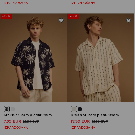
IZPĀRDOŠANA
IZPĀRDOŠANA
-65%
-22%
Krekls ar īsām piedurknēm
Krekls ar īsām piedurknēm
7,99 EUR
17,99 EUR
22,99 EUR
22,99 EUR
IZPĀRDOŠANA
IZPĀRDOŠANA