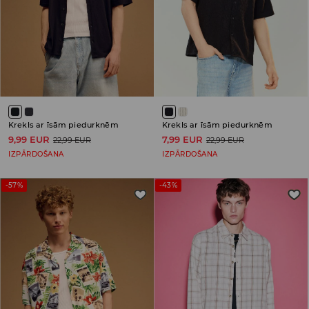
Krekls ar īsām piedurknēm
Krekls ar īsām piedurknēm
9,99 EUR
7,99 EUR
22,99 EUR
22,99 EUR
IZPĀRDOŠANA
IZPĀRDOŠANA
-57%
-43%