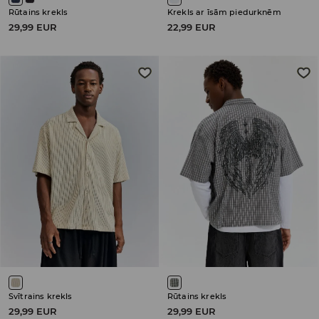
Rūtains krekls
Krekls ar īsām piedurknēm
29,99 EUR
22,99 EUR
Svītrains krekls
Rūtains krekls
29,99 EUR
29,99 EUR