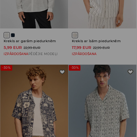
Krekls ar garām piedurknēm
Krekls ar īsām piedurknēm
5,99 EUR
17,99 EUR
22,99 EUR
22,99 EUR
IZPĀRDOŠANA
PĒDĒJIE MODEĻI
IZPĀRDOŠANA
-30%
-30%