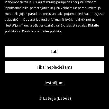
Pieņemot sīkfailus, jūs ļaujat mums parūpēties par jūsu ērtībām
iepirkšanās laikā, pamatojoties uz jūsu vēlmēm un paradumiem, jo
mēs pielāgojam parādītos preču un pakalpojumu piedāvājumus jūsu
Kokvilnas šorti
Sporta šorti
vajadzībām. Jūs varat jebkurā brīdī mainīt izvēli, noklikšķinot uz
15,99 EUR
12,99 EUR
22,99 EUR
19,99 EUR
“Iestatījumi”, un, ja vēlaties uzzināt vairāk, izlasiet sadaļas
Sīkfailu
IZPĀRDOŠANA
IZPĀRDOŠANA
PĒDĒJIE MODEĻI
politika
un
Konfidencialitātes politika
.
-35%
-43%
Labi
Tikai nepieciešams
Iestatījumi
Latvija (Latvia)