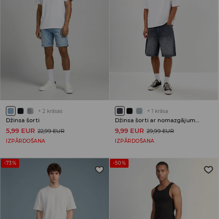
+
2
krāsas
+
1
krāsa
Džinsa šorti
Džinsa šorti ar nomazgājuma efektu
5,99 EUR
9,99 EUR
22,99 EUR
29,99 EUR
IZPĀRDOŠANA
IZPĀRDOŠANA
-73%
-50%