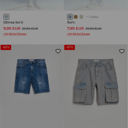
+
1
krāsa
Džinsa šorti
Šorti
9,99 EUR
7,99 EUR
29,99 EUR
29,99 EUR
IZPĀRDOŠANA
IZPĀRDOŠANA
-65%
-67%