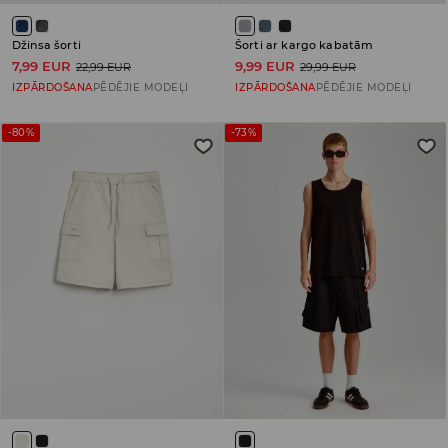
Džinsa šorti
Šorti ar kargo kabatām
7,99 EUR
9,99 EUR
22,99 EUR
29,99 EUR
IZPĀRDOŠANA
PĒDĒJIE MODEĻI
IZPĀRDOŠANA
PĒDĒJIE MODEĻI
-80%
-73%