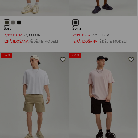
Šorti
Šorti
7,99 EUR
7,99 EUR
22,99 EUR
22,99 EUR
IZPĀRDOŠANA
PĒDĒJIE MODEĻI
IZPĀRDOŠANA
PĒDĒJIE MODEĻI
-57%
-60%