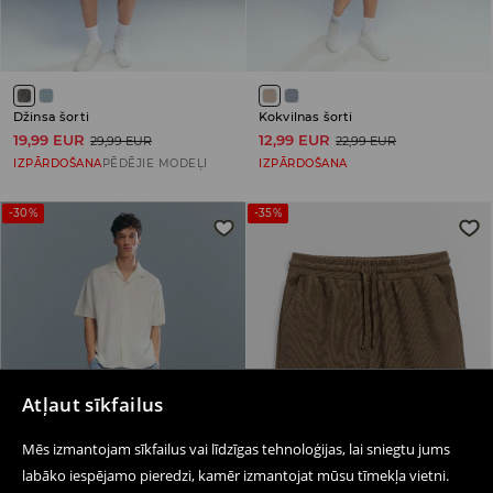
Džinsa šorti
Kokvilnas šorti
19,99 EUR
12,99 EUR
29,99 EUR
22,99 EUR
IZPĀRDOŠANA
PĒDĒJIE MODEĻI
IZPĀRDOŠANA
-30%
-35%
Atļaut sīkfailus
Mēs izmantojam sīkfailus vai līdzīgas tehnoloģijas, lai sniegtu jums
labāko iespējamo pieredzi, kamēr izmantojat mūsu tīmekļa vietni.