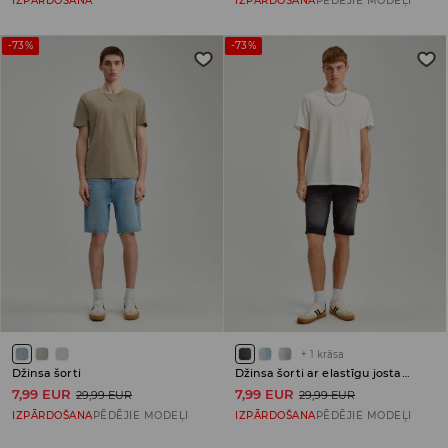
IZPĀRDOŠANA
IZPĀRDOŠANA
PĒDĒJIE MODEĻI
-73%
-73%
+
1
krāsa
Džinsa šorti
Džinsa šorti ar elastīgu jostasvietu
7,99 EUR
7,99 EUR
29,99 EUR
29,99 EUR
IZPĀRDOŠANA
PĒDĒJIE MODEĻI
IZPĀRDOŠANA
PĒDĒJIE MODEĻI