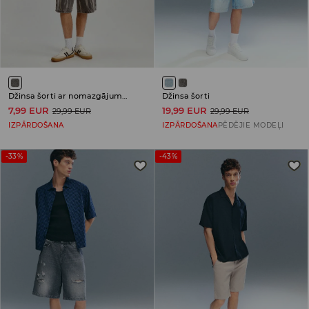
Džinsa šorti ar nomazgājuma efektu
Džinsa šorti
7,99 EUR
19,99 EUR
29,99 EUR
29,99 EUR
IZPĀRDOŠANA
IZPĀRDOŠANA
PĒDĒJIE MODEĻI
-33%
-43%