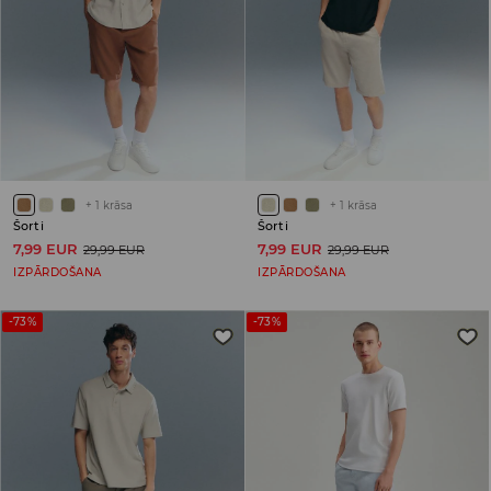
+
1
krāsa
+
1
krāsa
Šorti
Šorti
7,99 EUR
7,99 EUR
29,99 EUR
29,99 EUR
IZPĀRDOŠANA
IZPĀRDOŠANA
-73%
-73%