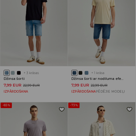
+
3
krāsas
+
1
krāsa
Džinsa šorti
Džinsa šorti ar nodiluma efektu
7,99 EUR
7,99 EUR
22,99 EUR
22,99 EUR
IZPĀRDOŠANA
IZPĀRDOŠANA
PĒDĒJIE MODEĻI
-65%
-73%