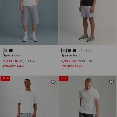
+
2
krāsas
Sporta šorti
Sporta šorti
7,99 EUR
7,99 EUR
29,99 EUR
15,99 EUR
IZPĀRDOŠANA
IZPĀRDOŠANA
-65%
-65%