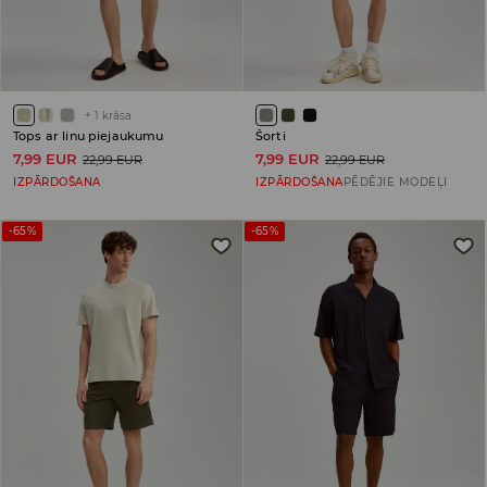
+
1
krāsa
Tops ar linu piejaukumu
Šorti
7,99 EUR
7,99 EUR
22,99 EUR
22,99 EUR
IZPĀRDOŠANA
IZPĀRDOŠANA
PĒDĒJIE MODEĻI
-65%
-65%