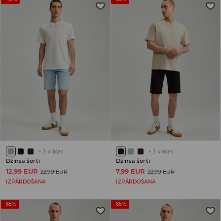
+
3
krāsas
+
3
krāsas
Džinsa šorti
Džinsa šorti
12,99 EUR
7,99 EUR
22,99 EUR
22,99 EUR
IZPĀRDOŠANA
IZPĀRDOŠANA
-65%
-65%