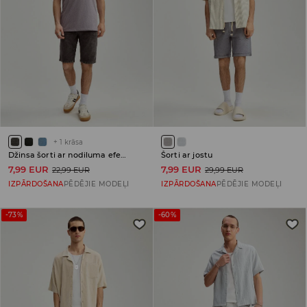
+
1
krāsa
Džinsa šorti ar nodiluma efektu
Šorti ar jostu
7,99 EUR
7,99 EUR
22,99 EUR
29,99 EUR
IZPĀRDOŠANA
PĒDĒJIE MODEĻI
IZPĀRDOŠANA
PĒDĒJIE MODEĻI
-73%
-60%