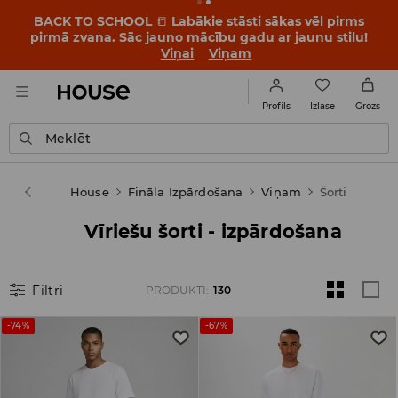
OMG, cik lēti! Ļaujies pārsteigumam – apskati jaunās
cenas akcijā FINĀLA IZPĀRDOŠANA ➡️
Viņai
Viņam
Izlase
Profils
Grozs
Meklēt
House
Fināla Izpārdošana
Viņam
Šorti
Vīriešu šorti - izpārdošana
Filtri
PRODUKTI
:
130
-74%
-67%