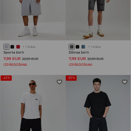
+
1
krāsa
+
1
krāsa
Sporta šorti
Džinsa šorti
7,99 EUR
7,99 EUR
22,99 EUR
22,99 EUR
IZPĀRDOŠANA
IZPĀRDOŠANA
-43%
-67%