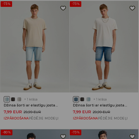
-73%
-73%
+
1
krāsa
+
1
krāsa
Džinsa šorti ar elastīgu jostasvietu
Džinsa šorti ar elastīgu jostasvietu
7,99 EUR
7,99 EUR
29,99 EUR
29,99 EUR
IZPĀRDOŠANA
PĒDĒJIE MODEĻI
IZPĀRDOŠANA
PĒDĒJIE MODEĻI
-80%
-73%