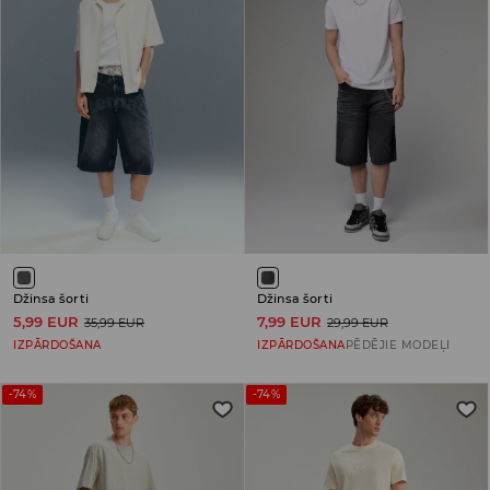
Džinsa šorti
Džinsa šorti
5,99 EUR
7,99 EUR
35,99 EUR
29,99 EUR
IZPĀRDOŠANA
IZPĀRDOŠANA
PĒDĒJIE MODEĻI
-74%
-74%