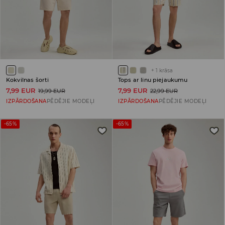
+
1
krāsa
Kokvilnas šorti
Tops ar linu piejaukumu
7,99 EUR
7,99 EUR
19,99 EUR
22,99 EUR
IZPĀRDOŠANA
PĒDĒJIE MODEĻI
IZPĀRDOŠANA
PĒDĒJIE MODEĻI
-65%
-65%