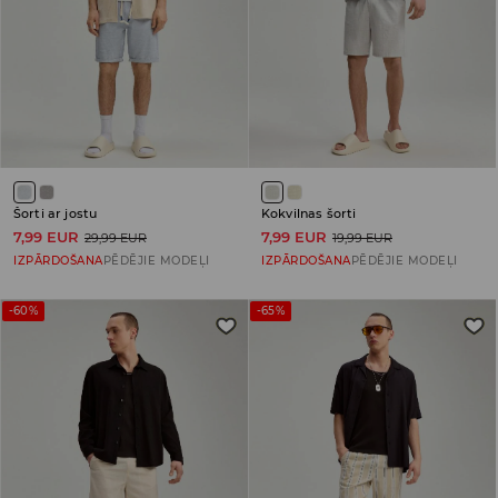
Šorti ar jostu
Kokvilnas šorti
7,99 EUR
7,99 EUR
29,99 EUR
19,99 EUR
IZPĀRDOŠANA
PĒDĒJIE MODEĻI
IZPĀRDOŠANA
PĒDĒJIE MODEĻI
-60%
-65%