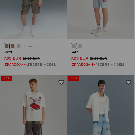
+
1
krāsa
Šorti
Šorti
7,99 EUR
7,99 EUR
29,99 EUR
29,99 EUR
IZPĀRDOŠANA
PĒDĒJIE MODEĻI
IZPĀRDOŠANA
PĒDĒJIE MODEĻI
-73%
-33%