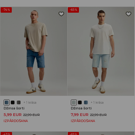
-74%
-65%
+
1
krāsa
+
1
krāsa
Džinsa šorti
Džinsa šorti
5,99 EUR
7,99 EUR
22,99 EUR
22,99 EUR
IZPĀRDOŠANA
IZPĀRDOŠANA
-43%
-65%