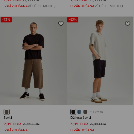
22,99 EUR
29,99 EUR
IZPĀRDOŠANA
PĒDĒJIE MODEĻI
IZPĀRDOŠANA
PĒDĒJIE MODEĻI
-73%
-83%
+
1
krāsa
Šorti
Džinsa šorti
7,99 EUR
3,99 EUR
29,99 EUR
22,99 EUR
IZPĀRDOŠANA
IZPĀRDOŠANA