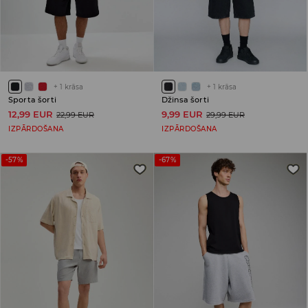
+
1
krāsa
+
1
krāsa
Sporta šorti
Džinsa šorti
12,99 EUR
9,99 EUR
22,99 EUR
29,99 EUR
IZPĀRDOŠANA
IZPĀRDOŠANA
-57%
-67%