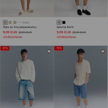
+
1
krāsa
Tops ar linu piejaukumu
Sporta šorti
9,99 EUR
9,99 EUR
22,99 EUR
29,99 EUR
IZPĀRDOŠANA
IZPĀRDOŠANA
-67%
-73%