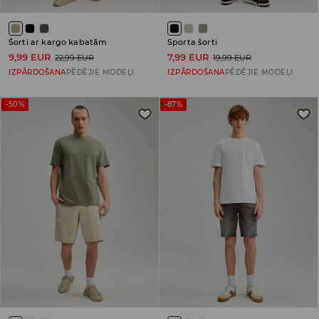
Šorti ar kargo kabatām
Sporta šorti
9,99 EUR
7,99 EUR
22,99 EUR
19,99 EUR
IZPĀRDOŠANA
PĒDĒJIE MODEĻI
IZPĀRDOŠANA
PĒDĒJIE MODEĻI
-50%
-87%