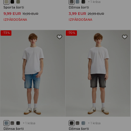
+
1
krāsa
Sporta šorti
Džinsa šorti
9,99 EUR
3,99 EUR
19,99 EUR
29,99 EUR
IZPĀRDOŠANA
IZPĀRDOŠANA
-73%
-70%
+
1
krāsa
+
1
krāsa
Džinsa šorti
Džinsa šorti