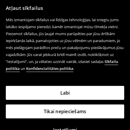
Atļaut sīkfailus
Mēs izmantojam sīkfailus vai līdzīgas tehnoloģijas, lai sniegtu jums
labāko iespējamo pieredzi, kamēr izmantojat mūsu tīmekļa vietni.
Pieņemot sīkfailus, jūs ļaujat mums parūpēties par jūsu ērtībām
iepirkšanās laikā, pamatojoties uz jūsu vēlmēm un paradumiem, jo
mēs pielāgojam parādītos preču un pakalpojumu piedāvājumus jūsu
vajadzībām. Jūs varat jebkurā brīdī mainīt izvēli, noklikšķinot uz
“Iestatījumi”, un, ja vēlaties uzzināt vairāk, izlasiet sadaļas
Sīkfailu
politika
un
Konfidencialitātes politika
.
Labi
Tikai nepieciešams
Iestatījumi