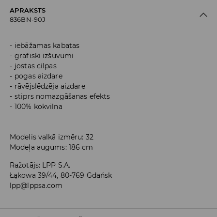
APRAKSTS
836BN-90J
iebāžamas kabatas
grafiski izšuvumi
jostas cilpas
pogas aizdare
rāvējslēdzēja aizdare
stiprs nomazgāšanas efekts
100% kokvilna
Modelis valkā izmēru: 32
Modeļa augums: 186 cm
Ražotājs
:
LPP S.A.
Łąkowa 39/44, 80-769 Gdańsk
lpp@lppsa.com