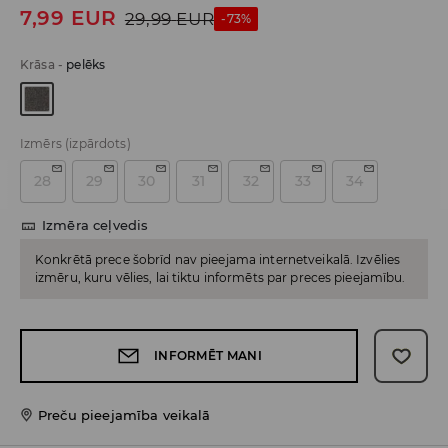
7,99
EUR
29,99
EUR
-73%
Krāsa
-
pelēks
Izmērs
(izpārdots)
28
29
30
31
32
33
34
Izmēra ceļvedis
Konkrētā prece šobrīd nav pieejama internetveikalā. Izvēlies
izmēru, kuru vēlies, lai tiktu informēts par preces pieejamību.
INFORMĒT MANI
Preču pieejamība veikalā