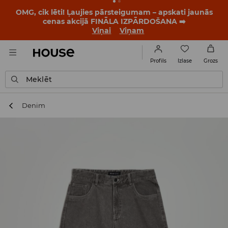
OMG, cik lēti! Ļaujies pārsteigumam – apskati jaunās
cenas akcijā FINĀLA IZPĀRDOŠANA ➡️
Viņai
Viņam
Izlase
Profils
Grozs
Meklēt
Denim