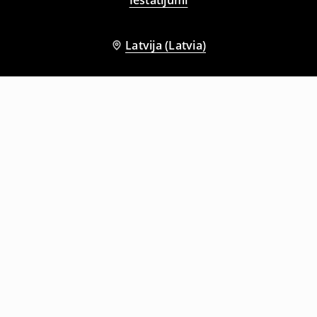
Latvija (Latvia)
Citi klienti izvēlējās arī