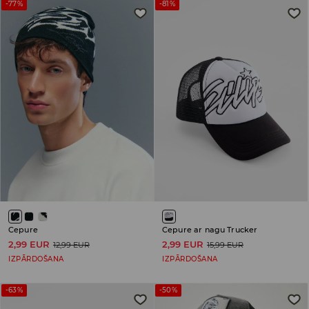
-77%
-81%
Cepure
Cepure ar nagu Trucker
2,99 EUR
2,99 EUR
12,99 EUR
15,99 EUR
IZPĀRDOŠANA
IZPĀRDOŠANA
-63%
-50%