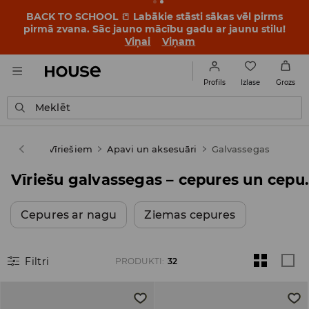
BACK TO SCHOOL
📒
Labākie stāsti sākas vēl pirms
pirmā zvana. Sāc jauno mācību gadu ar jaunu stilu!
Viņai
Viņam
Izlase
Profils
Grozs
Meklēt
House
Vīriešiem
Apavi un aksesuāri
Galvassegas
Vīriešu galvasseg
Cepures ar nagu
Ziemas cepures
Filtri
PRODUKTI
:
32