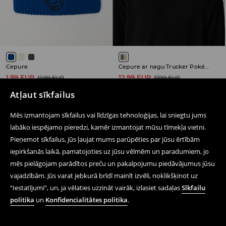
Cepure
Cepure ar nagu Trucker Pokémon
1,99 EUR
12,99 EUR
12,99 EUR
17,99 EUR
IZPĀRDOŠANA
IZPĀRDOŠANA
Atļaut sīkfailus
Mēs izmantojam sīkfailus vai līdzīgas tehnoloģijas, lai sniegtu jums
labāko iespējamo pieredzi, kamēr izmantojat mūsu tīmekļa vietni.
Pieņemot sīkfailus, jūs ļaujat mums parūpēties par jūsu ērtībām
Seko mums
iepirkšanās laikā, pamatojoties uz jūsu vēlmēm un paradumiem, jo
mēs pielāgojam parādītos preču un pakalpojumu piedāvājumus jūsu
vajadzībām. Jūs varat jebkurā brīdī mainīt izvēli, noklikšķinot uz
Palīdzība un saziņa
“Iestatījumi”, un, ja vēlaties uzzināt vairāk, izlasiet sadaļas
Sīkfailu
politika
un
Konfidencialitātes politika
.
Iepērcies tiešsaistē