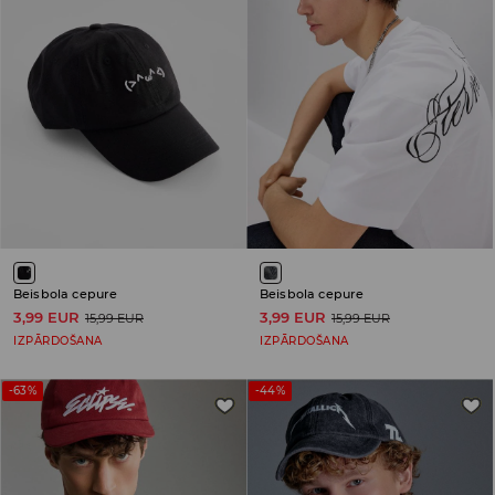
Beisbola cepure
Beisbola cepure
3,99 EUR
3,99 EUR
15,99 EUR
15,99 EUR
IZPĀRDOŠANA
IZPĀRDOŠANA
-63%
-44%