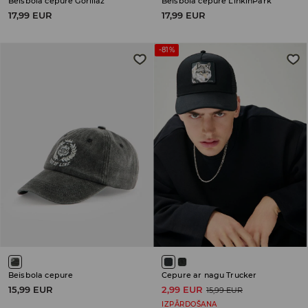
Beisbola cepure Gorillaz
Beisbola cepure LinkinPark
17,99 EUR
17,99 EUR
-81%
Beisbola cepure
Cepure ar nagu Trucker
15,99 EUR
2,99 EUR
15,99 EUR
IZPĀRDOŠANA