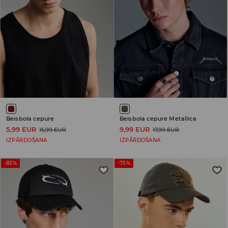
Beisbola cepure
Beisbola cepure Metallica
5,99 EUR
9,99 EUR
15,99 EUR
17,99 EUR
IZPĀRDOŠANA
IZPĀRDOŠANA
-83%
-75%