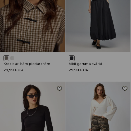
Krekls ar īsām piedurknēm
Midi garuma svārki
29,99 EUR
29,99 EUR