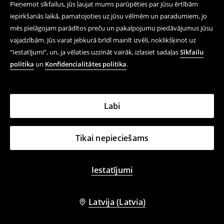
Pieņemot sīkfailus, jūs ļaujat mums parūpēties par jūsu ērtībām
iepirkšanās laikā, pamatojoties uz jūsu vēlmēm un paradumiem, jo
mēs pielāgojam parādītos preču un pakalpojumu piedāvājumus jūsu
+
5
krāsas
vajadzībām. Jūs varat jebkurā brīdī mainīt izvēli, noklikšķinot uz
T krekls
Bomber tipa jaka
“Iestatījumi”, un, ja vēlaties uzzināt vairāk, izlasiet sadaļas
Sīkfailu
12,99 EUR
29,99 EUR
politika
un
Konfidencialitātes politika
.
Labi
Tikai nepieciešams
Iestatījumi
Latvija (Latvia)