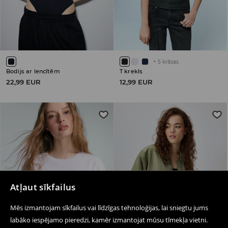
+
5
krāsas
Bodijs ar lencītēm
T krekls
22,99 EUR
12,99 EUR
Atļaut sīkfailus
Mēs izmantojam sīkfailus vai līdzīgas tehnoloģijas, lai sniegtu jums
labāko iespējamo pieredzi, kamēr izmantojat mūsu tīmekļa vietni.