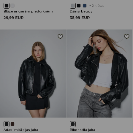
+
2
krāsas
Blūze ar garām piedurknēm
Džinsi baggy
29,99 EUR
35,99 EUR
Ādas imitācijas jaka
Biker stila jaka