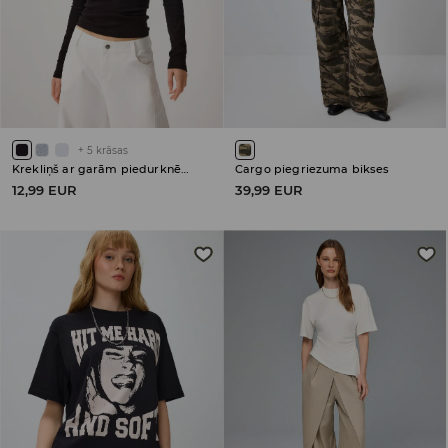
+
5
krāsas
Krekliņš ar garām piedurknēm
Cargo piegriezuma bikses
12,99 EUR
39,99 EUR