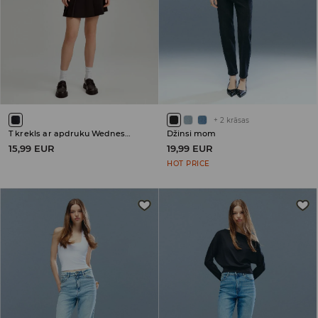
+
2
krāsas
T krekls ar apdruku Wednesday
Džinsi mom
15,99 EUR
19,99 EUR
HOT PRICE