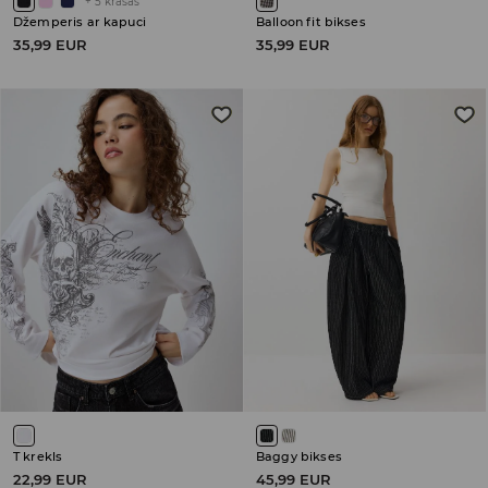
+
5
krāsas
Džemperis ar kapuci
Balloon fit bikses
35,99 EUR
35,99 EUR
T krekls
Baggy bikses
22,99 EUR
45,99 EUR