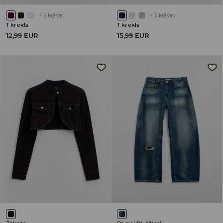
+
5
krāsas
+
3
krāsas
T krekls
T krekls
12,99 EUR
15,99 EUR