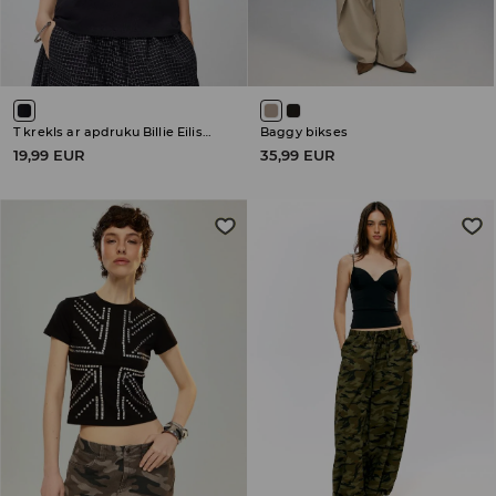
T krekls ar apdruku Billie Eilish Hit Me Hard and Soft
Baggy bikses
19,99 EUR
35,99 EUR