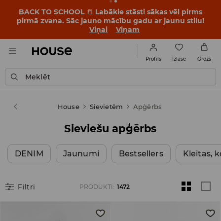
BACK TO SCHOOL
📒
Labākie stāsti sākas vēl pirms
pirmā zvana. Sāc jauno mācību gadu ar jaunu stilu!
Viņai
Viņam
Izlase
Profils
Grozs
Meklēt
House
Sievietēm
Apģērbs
Sieviešu apģērbs
DENIM
Jaunumi
Bestsellers
Kleitas,
Filtri
PRODUKTI
:
1472