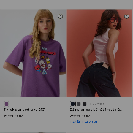
+
3
krāsas
T krekls ar apdruku BT21
Džinsi ar paplašinātām starām (wide leg) un ar zemu jostasvietu
19,99 EUR
29,99 EUR
DAŽĀDI GARUMI