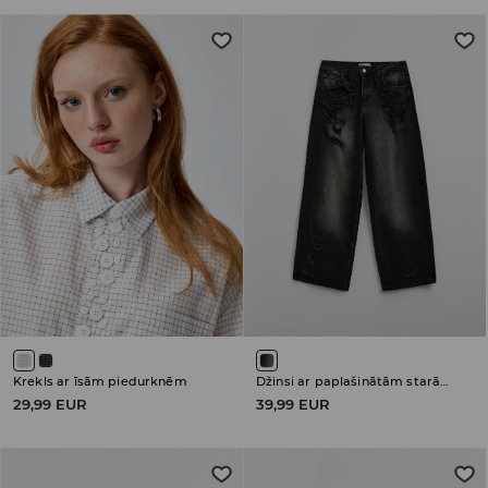
Krekls ar īsām piedurknēm
Džinsi ar paplašinātām starām (wide leg) un ar zemu jostasvietu
29,99 EUR
39,99 EUR