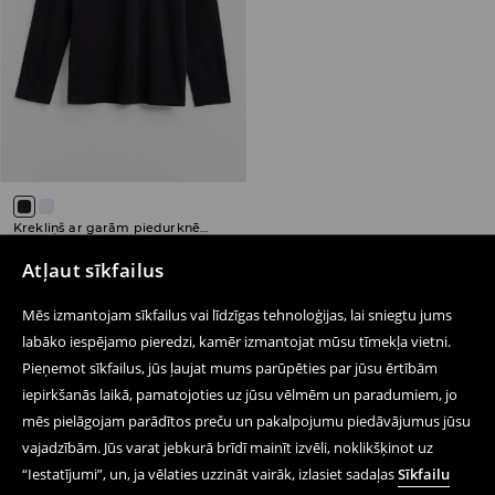
Krekliņš ar garām piedurknēm
17,99 EUR
Atļaut sīkfailus
Mēs izmantojam sīkfailus vai līdzīgas tehnoloģijas, lai sniegtu jums
labāko iespējamo pieredzi, kamēr izmantojat mūsu tīmekļa vietni.
Pieņemot sīkfailus, jūs ļaujat mums parūpēties par jūsu ērtībām
Seko mums
iepirkšanās laikā, pamatojoties uz jūsu vēlmēm un paradumiem, jo
mēs pielāgojam parādītos preču un pakalpojumu piedāvājumus jūsu
vajadzībām. Jūs varat jebkurā brīdī mainīt izvēli, noklikšķinot uz
Palīdzība un saziņa
“Iestatījumi”, un, ja vēlaties uzzināt vairāk, izlasiet sadaļas
Sīkfailu