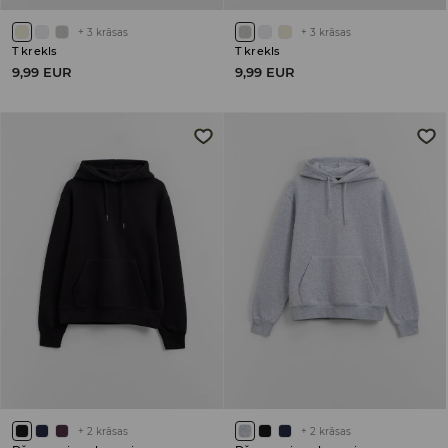
+
3
krāsas
+
3
krāsas
T krekls
T krekls
9,99 EUR
9,99 EUR
+
2
krāsas
+
2
krāsas