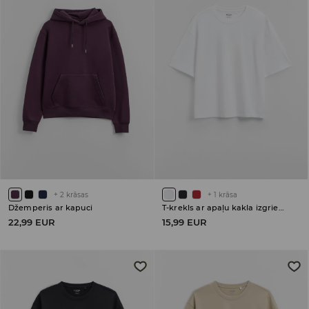
+
2
krāsas
+
1
krāsa
Džemperis ar kapuci
T-krekls ar apaļu kakla izgriezumu
22,99 EUR
15,99 EUR