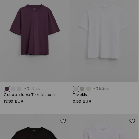
+
3
krāsas
+
3
krāsas
Gluda auduma T-krekls basic
T krekls
17,99 EUR
9,99 EUR