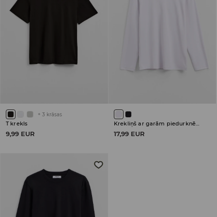
+
3
krāsas
T krekls
Krekliņš ar garām piedurknēm
9,99 EUR
17,99 EUR