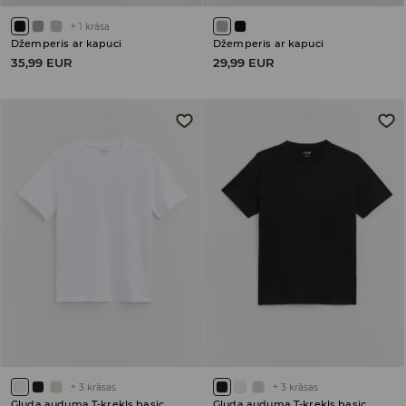
+
1
krāsa
Džemperis ar kapuci
Džemperis ar kapuci
35,99 EUR
29,99 EUR
+
3
krāsas
+
3
krāsas
Gluda auduma T-krekls basic
Gluda auduma T-krekls basic