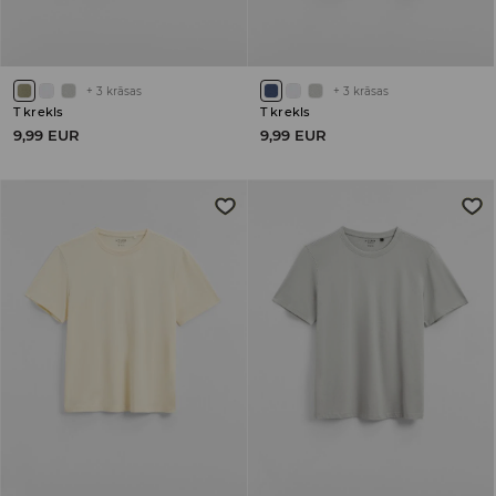
+
3
krāsas
+
3
krāsas
T krekls
T krekls
9,99 EUR
9,99 EUR