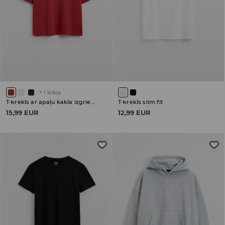
+
1
krāsa
T-krekls ar apaļu kakla izgriezumu
T-krekls slim fit
15,99 EUR
12,99 EUR