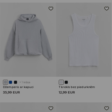
+
1
krāsa
Džemperis ar kapuci
T krekls bez piedurknēm
35,99 EUR
12,99 EUR