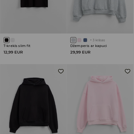
+
3
krāsas
T-krekls slim fit
Džemperis ar kapuci
12,99 EUR
29,99 EUR