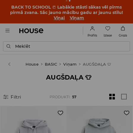
BACK TO SCHOOL
📒
Labākie stāsti sākas vēl pirms
pirmā zvana. Sāc jauno mācību gadu ar jaunu stilu!
Viņai
Viņam
Izlase
Profils
Grozs
Meklēt
House
BASIC
Viņam
AUGŠDAĻA 👕
AUGŠDAĻA 👕
Filtri
PRODUKTI
:
57