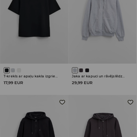
T-krekls ar apaļu kakla izgriezumu
Jaka ar kapuci un rāvējslēdzēja aizdari
17,99 EUR
29,99 EUR