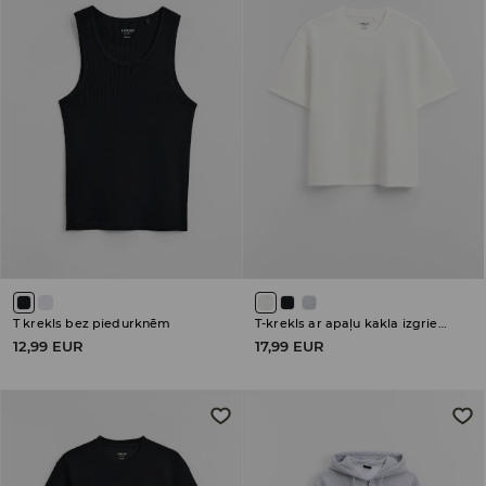
T krekls bez piedurknēm
T-krekls ar apaļu kakla izgriezumu
12,99 EUR
17,99 EUR