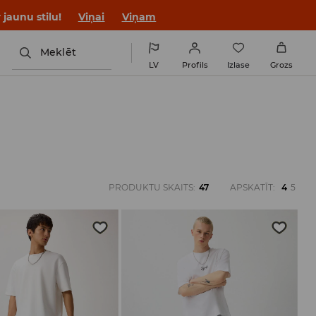
jaunu stilu!
Viņai
Viņam
Meklēt
LV
Profils
Izlase
Grozs
PRODUKTU SKAITS
:
47
APSKATĪT
:
4
5