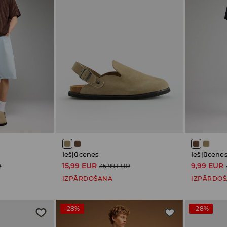
Iešļūcenes
Iešļūcene
15,99 EUR
9,99 EUR
R
35,99 EUR
IZPĀRDOŠANA
IZPĀRDO
-28%
-28%