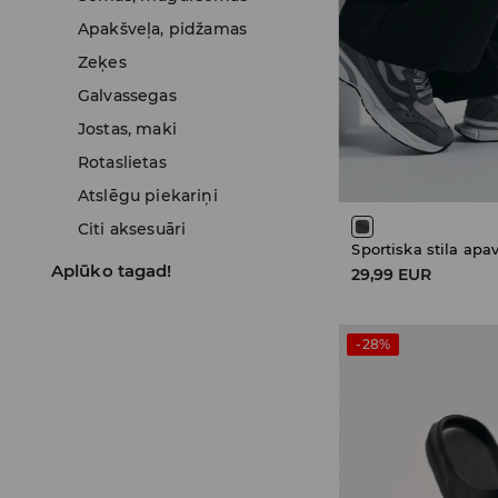
Apakšveļa, pidžamas
Zeķes
Galvassegas
Jostas, maki
Rotaslietas
Atslēgu piekariņi
Citi aksesuāri
Sportiska stila apav
Aplūko tagad!
29,99 EUR
-28%