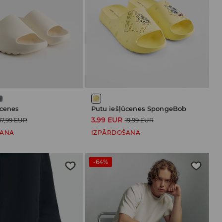
ūcenes
Putu iešļūcenes SpongeBob
3,99 EUR
17,99 EUR
19,99 EUR
ŠANA
IZPĀRDOŠANA
-64%