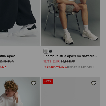
stila apavi
Sportiska stila apavi no dažādiem materiāliem
12,99 EUR
22,99 EUR
35,99 EUR
ŠANA
IZPĀRDOŠANA
PĒDĒJIE MODEĻI
-72%