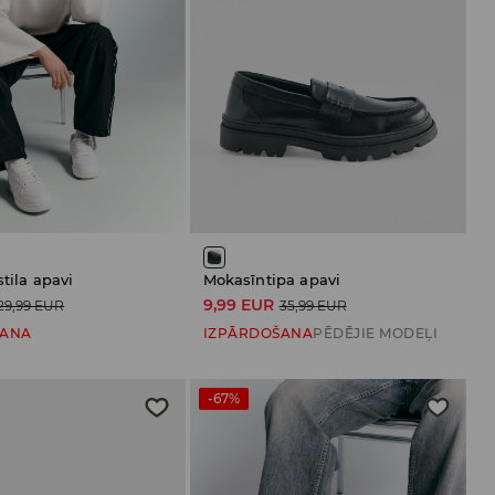
stila apavi
Mokasīntipa apavi
9,99 EUR
29,99 EUR
35,99 EUR
ŠANA
IZPĀRDOŠANA
PĒDĒJIE MODEĻI
-67%