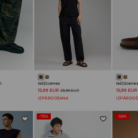
i
Iešļūcenes
Iešļūcene
15,99 EUR
15,99 EUR
29,99 EUR
IZPĀRDOŠANA
IZPĀRDO
-75%
-56%