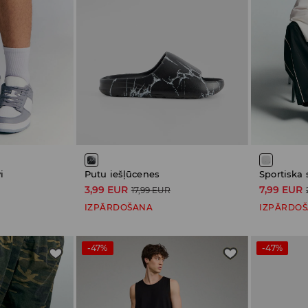
i
Putu iešļūcenes
Sportiska 
3,99 EUR
7,99 EUR
17,99 EUR
IZPĀRDOŠANA
IZPĀRDO
-47%
-47%