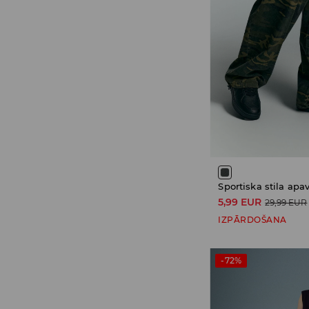
Sportiska stila apav
5,99 EUR
29,99 EUR
IZPĀRDOŠANA
-72%