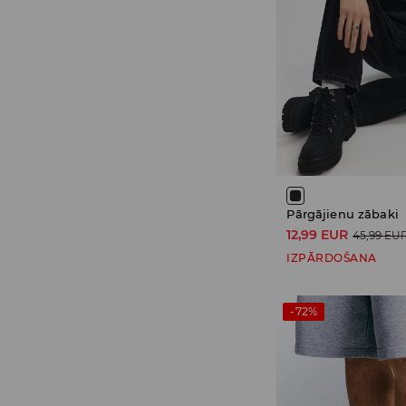
Pārgājienu zābaki
12,99 EUR
45,99 EU
IZPĀRDOŠANA
-72%