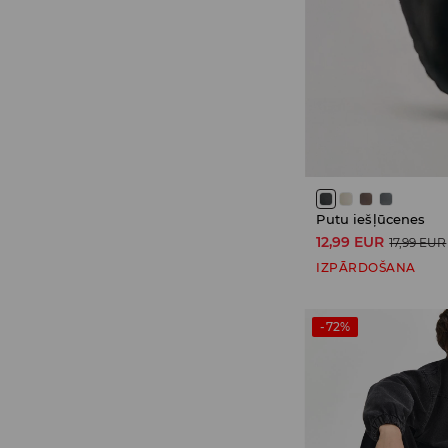
Putu iešļūcenes
12,99 EUR
17,99 EUR
IZPĀRDOŠANA
-72%