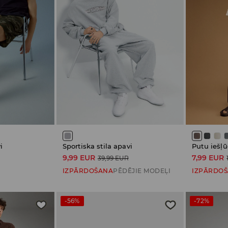
i
Sportiska stila apavi
Putu iešļ
9,99 EUR
7,99 EUR
39,99 EUR
IZPĀRDOŠANA
PĒDĒJIE MODEĻI
IZPĀRDO
-56%
-72%