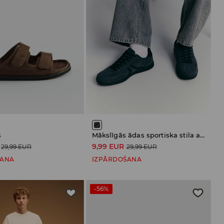
s
Mākslīgās ādas sportiska stila apavi
9,99 EUR
29,99 EUR
29,99 EUR
ŠANA
IZPĀRDOŠANA
-56%