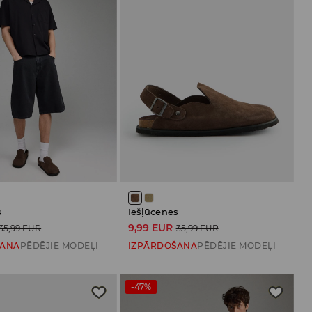
s
Iešļūcenes
9,99 EUR
35,99 EUR
35,99 EUR
ŠANA
PĒDĒJIE MODEĻI
IZPĀRDOŠANA
PĒDĒJIE MODEĻI
-47%