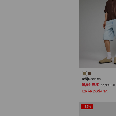
Iešļūcenes
15,99 EUR
35,99 EU
IZPĀRDOŠANA
-85%