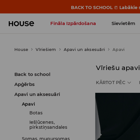
BACK TO SCHOOL
📒
Labākie s
Fināla Izpārdošana
Sievietēm
Influencers' Faves
House
Vīriešiem
Apavi un aksesuāri
Apavi
Vīriešu apav
Back to school
KĀRTOT PĒC
Apģērbs
Apavi un aksesuāri
Apavi
Botas
Iešļūcenes,
pirkstiņsandales
Somas, mugursomas