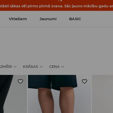
tāsti sākas vēl pirms pirmā zvana. Sāc jauno mācību gadu ar 
Vīriešiem
Jaunumi
BASIC
i
IZMĒRI
KRĀSAS
CENA