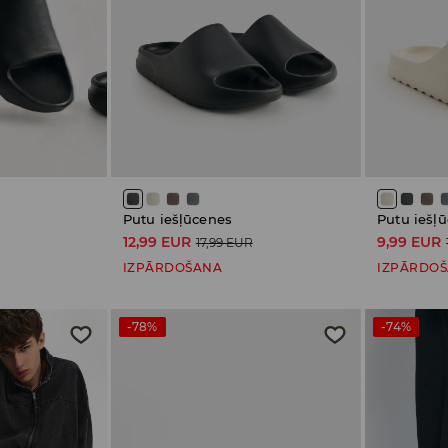
Putu iešļūcenes
Putu iešļ
12,99 EUR
9,99 EUR
17,99 EUR
IZPĀRDOŠANA
IZPĀRDO
-78%
-74%