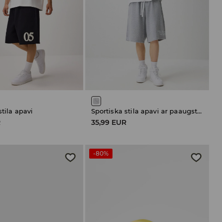
stila apavi
Sportiska stila apavi ar paaugstinātu potītes daļu
R
35,99 EUR
-80%