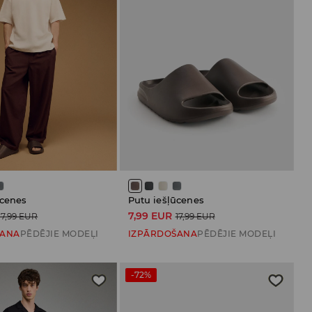
ūcenes
Putu iešļūcenes
7,99 EUR
17,99 EUR
17,99 EUR
ŠANA
PĒDĒJIE MODEĻI
IZPĀRDOŠANA
PĒDĒJIE MODEĻI
-72%