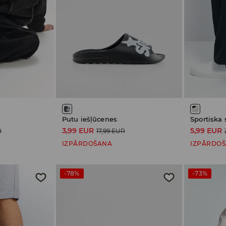
Putu iešļūcenes
Sportiska 
3,99 EUR
5,99 EUR
R
17,99 EUR
IZPĀRDOŠANA
IZPĀRDO
-78%
-73%