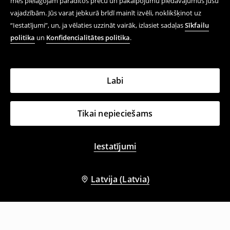
mēs pielāgojam parādītos preču un pakalpojumu piedāvājumus jūsu
vajadzībām. Jūs varat jebkurā brīdī mainīt izvēli, noklikšķinot uz
“Iestatījumi”, un, ja vēlaties uzzināt vairāk, izlasiet sadaļas
Sīkfailu
politika
un
Konfidencialitātes politika
.
Labi
Tikai nepieciešams
Iestatījumi
Latvija (Latvia)