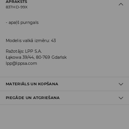
APRAKSTS
837HD-99X
apaļš purngals
Modelis valkā izmēru: 43
Ražotājs
:
LPP S.A.
Łąkowa 39/44, 80-769 Gdańsk
lpp@lppsa.com
MATERIĀLS UN KOPŠANA
PIEGĀDE UN ATGRIEŠANA
VIRSA
:
100% KOKVILNA
STARPSLĀNIS
:
100% KOKVILNA
ZOLE
:
100% SINTĒTISKAIS KAUČUKS
Piegādes politika
NEBALINĀT
Piegāde veikalā: BEZMAKSAS