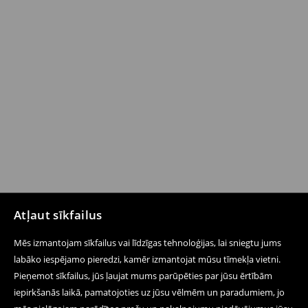
Atļaut sīkfailus
Mēs izmantojam sīkfailus vai līdzīgas tehnoloģijas, lai sniegtu jums
labāko iespējamo pieredzi, kamēr izmantojat mūsu tīmekļa vietni.
Pieņemot sīkfailus, jūs ļaujat mums parūpēties par jūsu ērtībām
iepirkšanās laikā, pamatojoties uz jūsu vēlmēm un paradumiem, jo