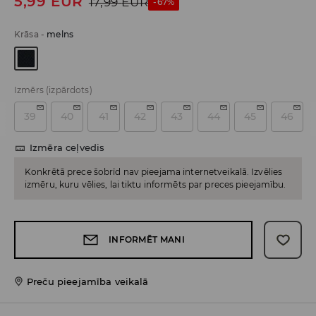
5,99
EUR
17,99
EUR
-67%
Krāsa
-
melns
Izmērs
(izpārdots)
39
40
41
42
43
44
45
46
Izmēra ceļvedis
Konkrētā prece šobrīd nav pieejama internetveikalā. Izvēlies
izmēru, kuru vēlies, lai tiktu informēts par preces pieejamību.
INFORMĒT MANI
Preču pieejamība veikalā