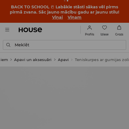
BACK TO SCHOOL
📒
Labākie stāsti sākas vēl pirms
pirmā zvana. Sāc jauno mācību gadu ar jaunu stilu!
Viņai
Viņam
Izlase
Profils
Grozs
Meklēt
šiem
Apavi un aksesuāri
Apavi
Teniskurpes ar gumijas zoli