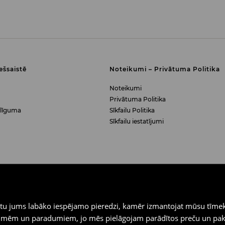
iešsaistē
Noteikumi – Privātuma Politika
Noteikumi
Privātuma Politika
 līguma
Sīkfailu Politika
Sīkfailu iestatījumi
iegtu jums labāko iespējamo pieredzi, kamēr izmantojat mūsu tīmek
 vēlmēm un paradumiem, jo mēs pielāgojam parādītos preču un pa