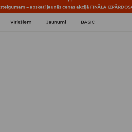
pārsteigumam – apskati jaunās cenas akcijā FINĀLA IZPĀRDOŠ
Vīriešiem
Jaunumi
BASIC