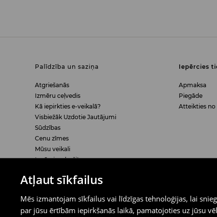
Palīdzība un saziņa
Iepērcies t
Atgriešanās
Apmaksa
Izmēru ceļvedis
Piegāde
Kā iepirkties e-veikalā?
Atteikties no
Visbiežāk Uzdotie Jautājumi
Sūdzības
Cenu zīmes
Mūsu veikali
Iepērcies droši!
Atļaut sīkfailus
Juridiskie Jautājumi
LPP
Mēs izmantojam sīkfailus vai līdzīgas tehnoloģijas, lai sn
Pasūtījuma atcelšana
Par mums
par jūsu ērtībām iepirkšanās laikā, pamatojoties uz jūsu
Brilles – Atbilst ES prasībām
Darbavietas