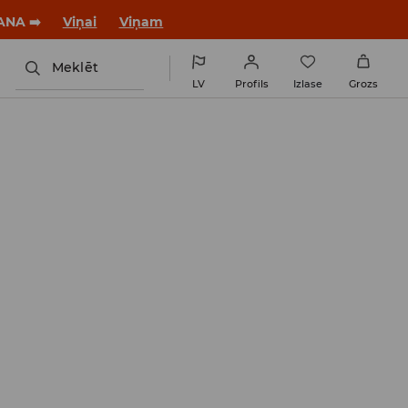
ANA ➡️
Viņai
Viņam
Meklēt
LV
Profils
Izlase
Grozs