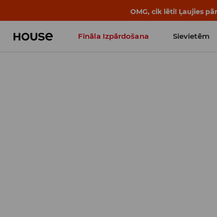
OMG, cik lēti! Ļaujies 
Fināla Izpārdošana
Sievietēm
Influencers' Faves