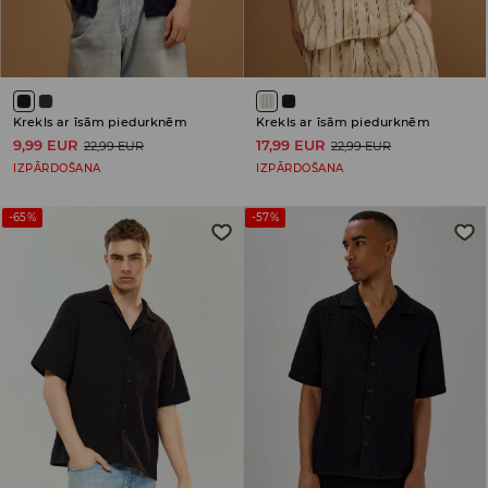
Krekls ar īsām piedurknēm
Krekls ar īsām piedurknēm
9,99 EUR
17,99 EUR
22,99 EUR
22,99 EUR
IZPĀRDOŠANA
IZPĀRDOŠANA
-65%
-57%