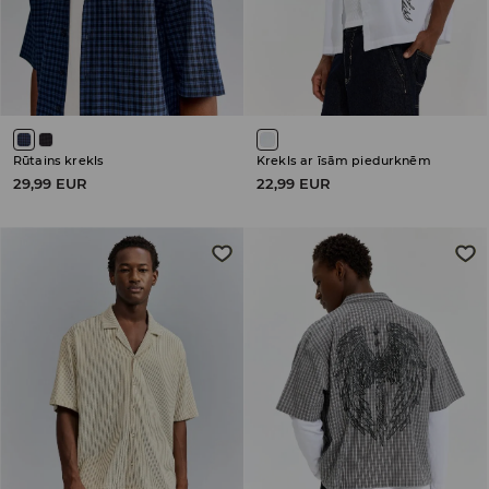
Rūtains krekls
Krekls ar īsām piedurknēm
29,99 EUR
22,99 EUR