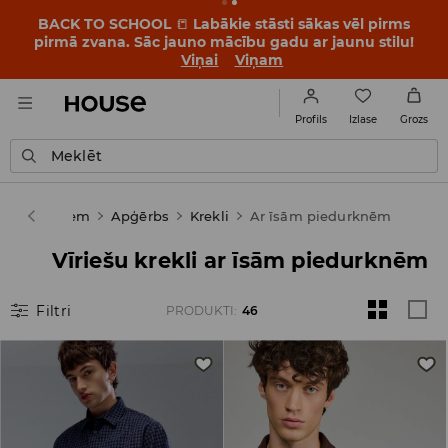
BACK TO SCHOOL
📒
Labākie stāsti sākas vēl pirms
pirmā zvana. Sāc jauno mācību gadu ar jaunu stilu!
Viņai
Viņam
Izlase
Profils
Grozs
Meklēt
e
Vīriešiem
Apģērbs
Krekli
Ar īsām piedurknēm
Vīriešu krekli ar īsām piedurknēm
Filtri
PRODUKTI
:
46