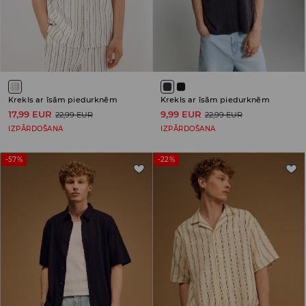
Krekls ar īsām piedurknēm
Krekls ar īsām piedurknēm
17,99 EUR
9,99 EUR
22,99 EUR
22,99 EUR
IZPĀRDOŠANA
IZPĀRDOŠANA
-57%
-22%