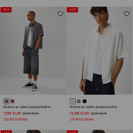
-65%
-43%
Krekls ar īsām piedurknēm
Krekls ar īsām piedurknēm
7,99 EUR
12,99 EUR
22,99 EUR
22,99 EUR
IZPĀRDOŠANA
IZPĀRDOŠANA
-43%
-43%