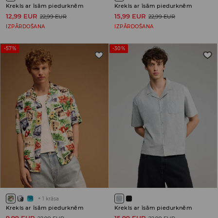
Krekls ar īsām piedurknēm
Krekls ar īsām piedurknēm
12,99 EUR
15,99 EUR
22,99 EUR
22,99 EUR
IZPĀRDOŠANA
IZPĀRDOŠANA
-57%
-30%
+
1
krāsa
Krekls ar īsām piedurknēm
Krekls ar īsām piedurknēm
9,99 EUR
15,99 EUR