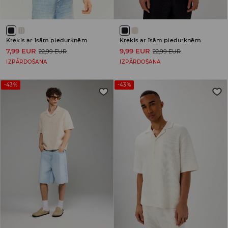
Krekls ar īsām piedurknēm
Krekls ar īsām piedurknēm
7,99 EUR
9,99 EUR
22,99 EUR
22,99 EUR
IZPĀRDOŠANA
IZPĀRDOŠANA
-43%
-43%