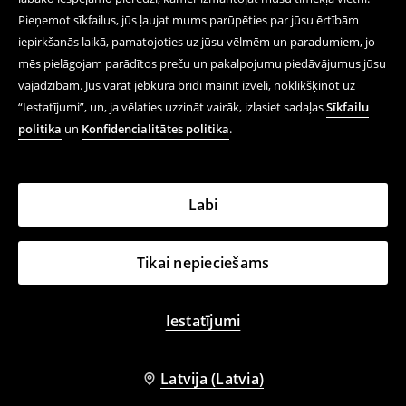
Pieņemot sīkfailus, jūs ļaujat mums parūpēties par jūsu ērtībām
Seko mums
iepirkšanās laikā, pamatojoties uz jūsu vēlmēm un paradumiem, jo
mēs pielāgojam parādītos preču un pakalpojumu piedāvājumus jūsu
vajadzībām. Jūs varat jebkurā brīdī mainīt izvēli, noklikšķinot uz
Palīdzība un saziņa
“Iestatījumi”, un, ja vēlaties uzzināt vairāk, izlasiet sadaļas
Sīkfailu
politika
un
Konfidencialitātes politika
.
Iepērcies tiešsaistē
Noteikumi – Privātuma Politika
Labi
Juridiskie Jautājumi
LPP
Tikai nepieciešams
Iestatījumi
LPP LATVIA LTD, Mihaila Tāla Street 1, Rīga, LV-1045, PVN
maksātāja Nr.: LV40003604688
House ©
2026
. Visas tiesības aizsargātas.
Latvija (Latvia)