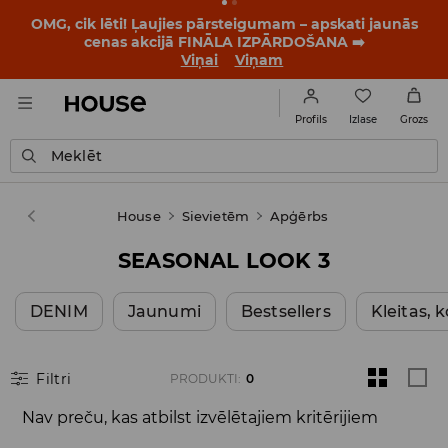
OMG, cik lēti! Ļaujies pārsteigumam – apskati jaunās
cenas akcijā FINĀLA IZPĀRDOŠANA ➡️
Viņai
Viņam
Izlase
Profils
Grozs
Meklēt
House
Sievietēm
Apģērbs
SEASONAL LOOK 3
DENIM
Jaunumi
Bestsellers
Kleitas,
Filtri
PRODUKTI
:
0
Nav preču, kas atbilst izvēlētajiem kritērijiem