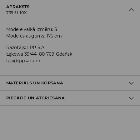
APRAKSTS
739IU-10X
Modele valkā izmēru: S
Modeles augums: 175 cm
Ražotājs
:
LPP S.A.
Łąkowa 39/44, 80-769 Gdańsk
lpp@lppsa.com
MATERIĀLS UN KOPŠANA
PIEGĀDE UN ATGRIEŠANA
PIRMAIS MATERIĀLS
:
83% POLIESTERIS, 17% ELASTĀNS
MAZGĀT KOPĀ AR LĪDZĪGAS KRĀSAS AUDUMIEM
Piegādes politika
NEBALINĀT
Piegāde veikalā: BEZMAKSAS
NEGLUDINĀT
Piegāde uz DPD savākšanas punktiem: 3,99 EUR