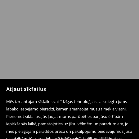
Atļaut sīkfailus
Mēs izmantojam sīkfailus vai līdzīgas tehnoloģijas, lai sniegtu jums
labāko iespējamo pieredzi, kamēr izmantojat mūsu tīmekļa vietni.
Pieņemot sīkfailus, jūs ļaujat mums parūpēties par jūsu ērtībām
iepirkšanās laikā, pamatojoties uz jūsu vēlmēm un paradumiem, jo
mēs pielāgojam parādītos preču un pakalpojumu piedāvājumus jūsu
vajadzībām. Jūs varat jebkurā brīdī mainīt izvēli, noklikšķinot uz