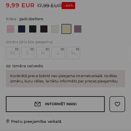
9,99
EUR
17,99
EUR
-44%
Krāsa
-
gaiši dzeltens
Izmērs
(drīz būs pieejams)
XS
S
M
L
XL
Izmēra ceļvedis
Konkrētā prece šobrīd nav pieejama internetveikalā. Izvēlies
izmēru, kuru vēlies, lai tiktu informēts par preces pieejamību.
INFORMĒT MANI
Preču pieejamība veikalā