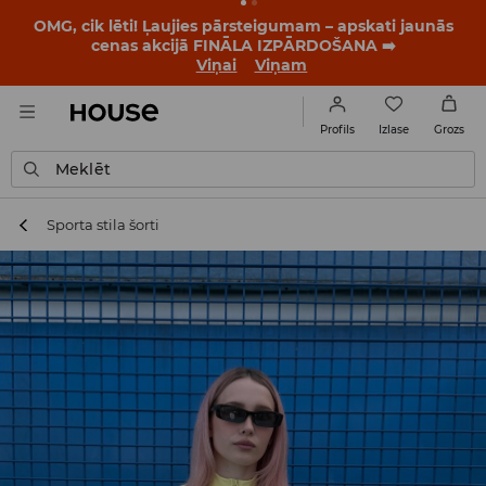
BACK TO SCHOOL
📒
Labākie stāsti sākas vēl pirms
pirmā zvana. Sāc jauno mācību gadu ar jaunu stilu!
Viņai
Viņam
Izlase
Profils
Grozs
Meklēt
Sporta stila šorti