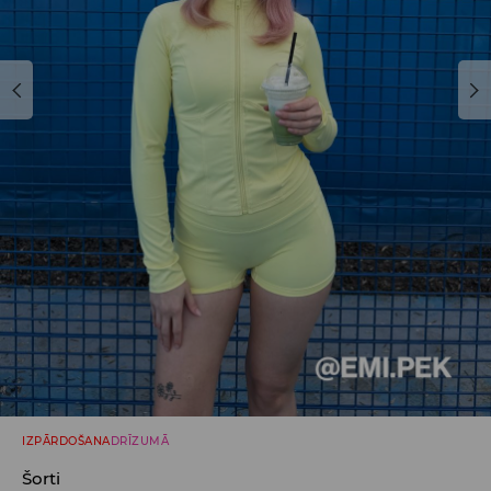
IZPĀRDOŠANA
DRĪZUMĀ
Šorti