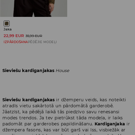
Jaka
22,99 EUR
35,99 EUR
IZPĀRDOŠANA
PĒDĒJIE MODEĻI
Sieviešu kardiganjakas
House
Sieviešu kardiganjakas
ir džemperu veids, kas noteikti
atradīs vietu sakārtotā un pārdomātā garderobē.
Jāatzīst, ka pēdējā laikā tās piedzīvo savu renesansi
modes trendos. Ja tev pietrūkst tāda modeļa, ir laiks
padomāt par garderobes papildināšanu.
Kardiganjaka
ir
džempera fasons, kas var būt garš vai īss, visbiežāk ar