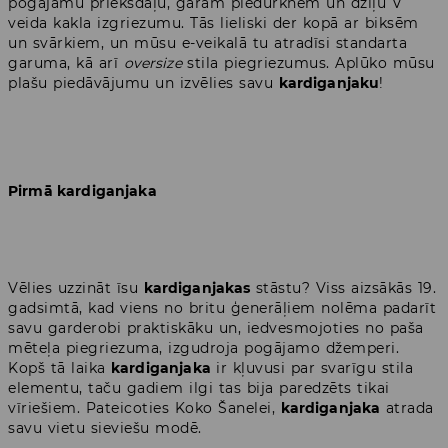
pogājamu priekšdaļu, garām piedurknēm un dziļu V
veida kakla izgriezumu. Tās lieliski der kopā ar biksēm
un svārkiem, un mūsu e-veikalā tu atradīsi standarta
garuma, kā arī
oversize
stila piegriezumus. Aplūko mūsu
plašu piedāvājumu un izvēlies savu
kardiganjaku
!
Pirmā kardiganjaka
Vēlies uzzināt īsu
kardiganjakas
stāstu? Viss aizsākās 19.
gadsimtā, kad viens no britu ģenerāļiem nolēma padarīt
savu garderobi praktiskāku un, iedvesmojoties no paša
mēteļa piegriezuma, izgudroja pogājamo džemperi.
Kopš tā laika
kardiganjaka
ir kļuvusi par svarīgu stila
elementu, taču gadiem ilgi tas bija paredzēts tikai
vīriešiem. Pateicoties Koko Šanelei,
kardiganjaka
atrada
savu vietu sieviešu modē.