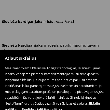
Sieviešu kardiganjaka ir īsts
must-have
!
Sieviešu kardiganjaka
ir ideāls papildinājums tavam
stilam aukstākās dienās – mēs izvēlamies biezākus
adītus modeļus ziemā un rudenī, bet pavasarī valkājam
Atļaut sīkfailus
gaisīgus modeļus, uzmetot virsū piegulošam topam.
Sieviešu kardiganjakām
ir raksturīgs V veida kakla
Mēs izmantojam sīkfailus vai līdzīgas tehnoloģijas, lai sniegtu jums
izgriezums, jo tas vizuāli padara kaklu slaidāku un ļauj
labāko iespējamo pieredzi, kamēr izmantojat mūsu tīmekļa vietni.
nodemonstrēt kaklarotas. Šī apģērba praktiska īpašība ir
Pieņemot sīkfailus, jūs ļaujat mums parūpēties par jūsu ērtībām
pogu aizdare priekšpusē – novelkot un uzvelkot
kardiganjaku
, nav jāuztraucas par frizūru. Turklāt
iepirkšanās laikā, pamatojoties uz jūsu vēlmēm un paradumiem, jo
kardiganjaku
pogas var arī uzskatīt par detaļām, kas
mēs pielāgojam parādītos preču un pakalpojumu piedāvājumus jūsu
papildina stilu.
vajadzībām. Jūs varat jebkurā brīdī mainīt izvēli, noklikšķinot uz
“Iestatījumi”, un, ja vēlaties uzzināt vairāk, izlasiet sadaļas
Sīkfailu
politika
un
Konfidencialitātes politika
.