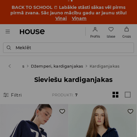
BACK TO SCHOOL
📒
Labākie stāsti sākas vēl pirms
pirmā zvana. Sāc jauno mācību gadu ar jaunu stilu!
Viņai
Viņam
Izlase
Profils
Grozs
Meklēt
m
Apģērbs
Džemperi, kardiganjakas
Kardiganjakas
Sieviešu kardiganjakas
Filtri
PRODUKTI
:
7