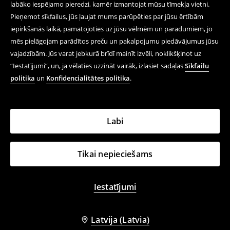
labāko iespējamo pieredzi, kamēr izmantojat mūsu tīmekļa vietni.
Pieņemot sīkfailus, jūs ļaujat mums parūpēties par jūsu ērtībām
iepirkšanās laikā, pamatojoties uz jūsu vēlmēm un paradumiem, jo
mēs pielāgojam parādītos preču un pakalpojumu piedāvājumus jūsu
vajadzībām. Jūs varat jebkurā brīdī mainīt izvēli, noklikšķinot uz
“Iestatījumi”, un, ja vēlaties uzzināt vairāk, izlasiet sadaļas
Sīkfailu
politika
un
Konfidencialitātes politika
.
Labi
Tikai nepieciešams
Iestatījumi
Latvija (Latvia)