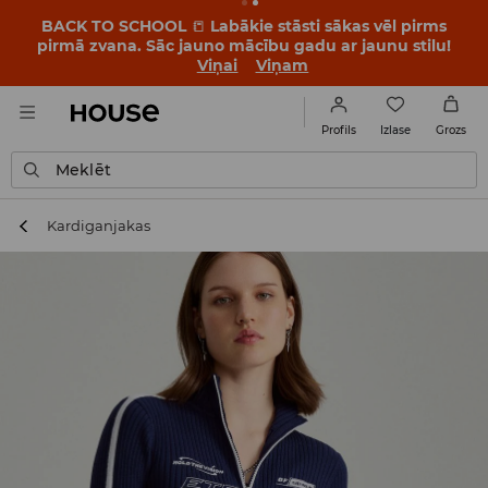
BACK TO SCHOOL
📒
Labākie stāsti sākas vēl pirms
pirmā zvana. Sāc jauno mācību gadu ar jaunu stilu!
Viņai
Viņam
Izlase
Profils
Grozs
Meklēt
Kardiganjakas