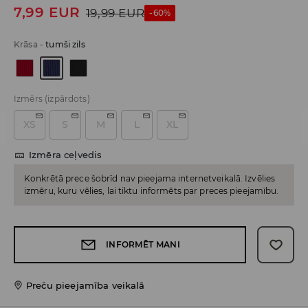
7,99
EUR
19,99
EUR
-60%
Krāsa
-
tumši zils
Izmērs
(izpārdots)
XS
S
M
L
XL
Izmēra ceļvedis
Konkrētā prece šobrīd nav pieejama internetveikalā. Izvēlies
izmēru, kuru vēlies, lai tiktu informēts par preces pieejamību.
INFORMĒT MANI
Preču pieejamība veikalā