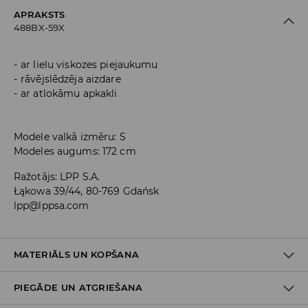
APRAKSTS
488BX-59X
ar lielu viskozes piejaukumu
rāvējslēdzēja aizdare
ar atlokāmu apkakli
Modele valkā izmēru: S
Modeles augums: 172 cm
Ražotājs
:
LPP S.A.
Łąkowa 39/44, 80-769 Gdańsk
lpp@lppsa.com
MATERIĀLS UN KOPŠANA
PIEGĀDE UN ATGRIEŠANA
PIRMAIS MATERIĀLS
:
70% VISKOZE, 30% POLIAMĪDS