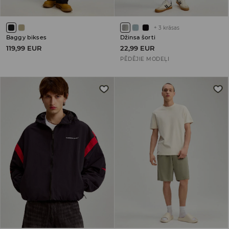
+
3
krāsas
Baggy bikses
Džinsa šorti
119,99 EUR
22,99 EUR
PĒDĒJIE MODEĻI