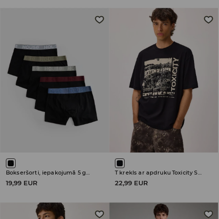
Bokseršorti, iepakojumā 5 gab.
T krekls ar apdruku Toxicity System of a Down
19,99 EUR
22,99 EUR