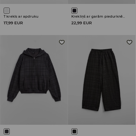
T krekls ar apdruku
Krekliņš ar garām piedurknēm
17,99 EUR
22,99 EUR