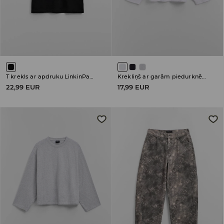
T krekls ar apdruku LinkinPark
Krekliņš ar garām piedurknēm
22,99 EUR
17,99 EUR