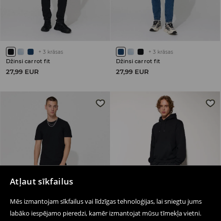
+
3
krāsas
+
3
krāsas
Džinsi carrot fit
Džinsi carrot fit
27,99 EUR
27,99 EUR
Atļaut sīkfailus
Mēs izmantojam sīkfailus vai līdzīgas tehnoloģijas, lai sniegtu jums
labāko iespējamo pieredzi, kamēr izmantojat mūsu tīmekļa vietni.