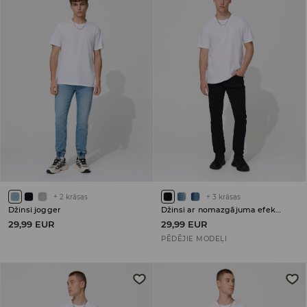
+
2
krāsas
+
3
krāsas
Džinsi jogger
Džinsi ar nomazgājuma efektu slim
29,99 EUR
29,99 EUR
PĒDĒJIE MODEĻI