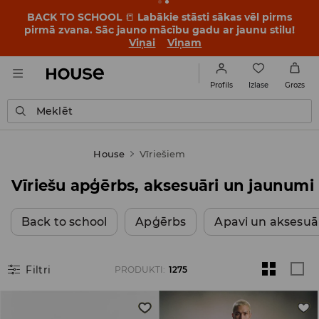
BACK TO SCHOOL
📒
Labākie stāsti sākas vēl pirms
pirmā zvana. Sāc jauno mācību gadu ar jaunu stilu!
Viņai
Viņam
Izlase
Profils
Grozs
Meklēt
House
Vīriešiem
Vīriešu apģērbs, aksesuāri un jaunumi
Back to school
Apģērbs
Apavi un aksesuā
Filtri
PRODUKTI
:
1275