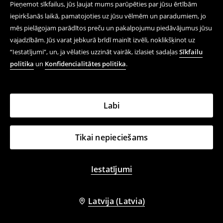
Pieņemot sīkfailus, jūs ļaujat mums parūpēties par jūsu ērtībām
iepirkšanās laikā, pamatojoties uz jūsu vēlmēm un paradumiem, jo
mēs pielāgojam parādītos preču un pakalpojumu piedāvājumus jūsu
+
3
krāsas
+
2
krāsas
Džinsi carrot fit
Sporta džogeri
vajadzībām. Jūs varat jebkurā brīdī mainīt izvēli, noklikšķinot uz
27,99 EUR
22,99 EUR
“Iestatījumi”, un, ja vēlaties uzzināt vairāk, izlasiet sadaļas
Sīkfailu
politika
un
Konfidencialitātes politika
.
Labi
Tikai nepieciešams
Iestatījumi
Latvija (Latvia)