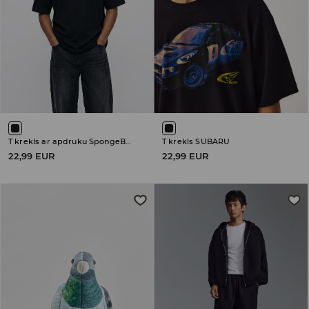
T krekls ar apdruku SpongeBob
T krekls SUBARU
22,99 EUR
22,99 EUR