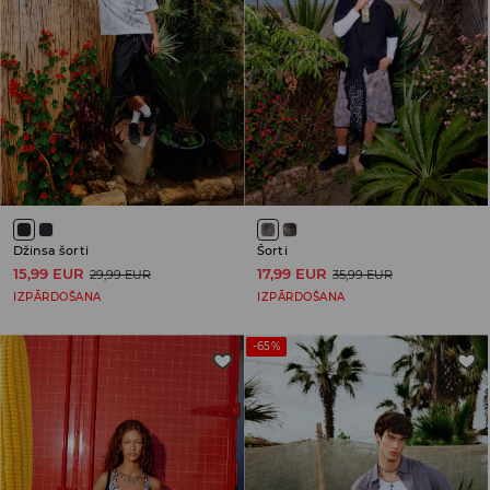
Džinsa šorti
Šorti
15,99 EUR
17,99 EUR
29,99 EUR
35,99 EUR
IZPĀRDOŠANA
IZPĀRDOŠANA
-65%