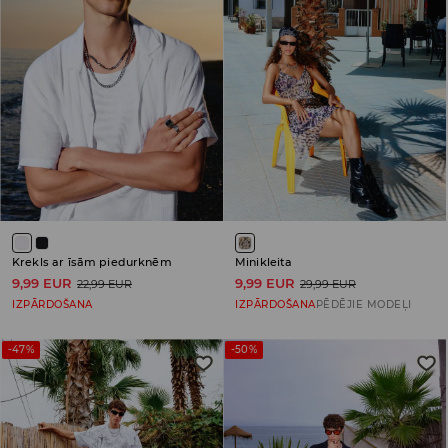
Krekls ar īsām piedurknēm
Minikleita
9,99 EUR
9,99 EUR
22,99 EUR
29,99 EUR
IZPĀRDOŠANA
IZPĀRDOŠANA
PĒDĒJIE MODEĻI
-47%
-50%