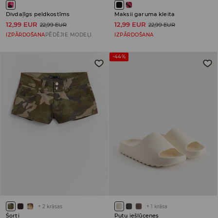
Divdaļīgs peldkostīms
Maksii garuma kleita
12,99 EUR
12,99 EUR
22,99 EUR
22,99 EUR
IZPĀRDOŠANA
PĒDĒJIE MODEĻI
IZPĀRDOŠANA
-44%
+
2
krāsas
+
1
krāsa
Šorti
Putu iešļūcenes