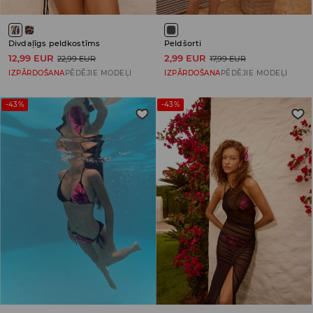
Divdaļīgs peldkostīms
Peldšorti
12,99 EUR
2,99 EUR
22,99 EUR
17,99 EUR
IZPĀRDOŠANA
PĒDĒJIE MODEĻI
IZPĀRDOŠANA
PĒDĒJIE MODEĻI
-43%
-43%