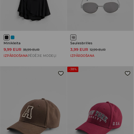
Minikleita
Saulesbrilles
9,99 EUR
3,99 EUR
35,99 EUR
12,99 EUR
IZPĀRDOŠANA
PĒDĒJIE MODEĻI
IZPĀRDOŠANA
-38%