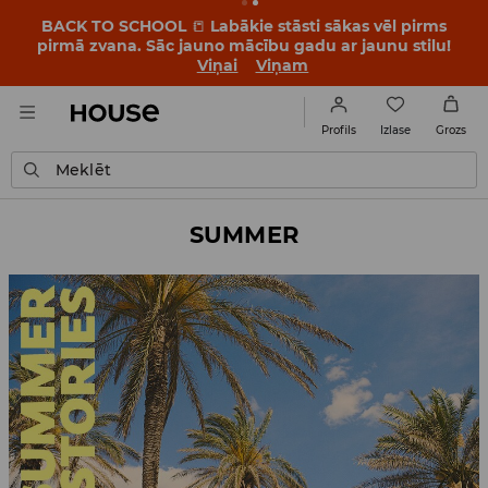
BACK TO SCHOOL
📒
Labākie stāsti sākas vēl pirms
pirmā zvana. Sāc jauno mācību gadu ar jaunu stilu!
Viņai
Viņam
Izlase
Profils
Grozs
Meklēt
SUMMER