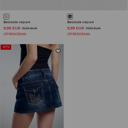
Beisbola cepure
Beisbola cepure
9,99 EUR
9,99 EUR
15,99 EUR
17,99 EUR
IZPĀRDOŠANA
IZPĀRDOŠANA
-67%