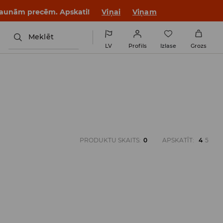
 jaunām precēm. Apskati!
Viņai
Viņam
Meklēt
LV
Profils
Izlase
Grozs
PRODUKTU SKAITS
:
0
APSKATĪT
:
4
5