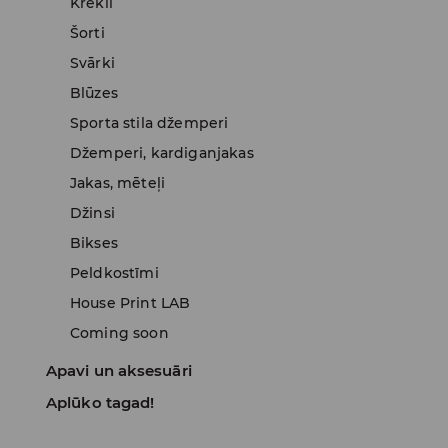
Krekli
Šorti
Svārki
Blūzes
Sporta stila džemperi
Džemperi, kardiganjakas
Jakas, mēteļi
Džinsi
Bikses
Peldkostīmi
House Print LAB
Coming soon
Apavi un aksesuāri
Aplūko tagad!