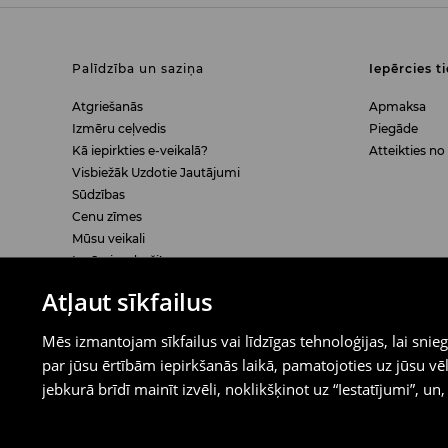
Palīdzība un saziņa
Iepērcies t
Atgriešanās
Apmaksa
Izmēru ceļvedis
Piegāde
Kā iepirkties e-veikalā?
Atteikties no
Visbiežāk Uzdotie Jautājumi
Sūdzības
Cenu zīmes
Mūsu veikali
Iepērcies droši!
Atļaut sīkfailus
Juridiskie Jautājumi
LPP
Mēs izmantojam sīkfailus vai līdzīgas tehnoloģijas, lai sn
Pasūtījuma atcelšana
Par mums
par jūsu ērtībām iepirkšanās laikā, pamatojoties uz jūsu
Brilles – Atbilst ES prasībām
Darbavietas
Digitālās pieejamības paziņojums
jebkurā brīdī mainīt izvēli, noklikšķinot uz “Iestatījumi”, un,