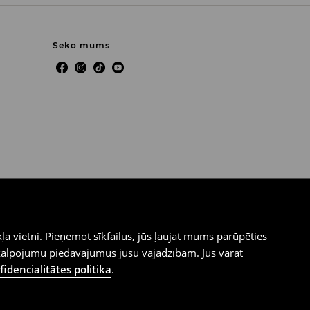
Seko mums
ļa vietni. Pieņemot sīkfailus, jūs ļaujat mums parūpēties
kalpojumu piedāvājumus jūsu vajadzībām. Jūs varat
idencialitātes politika
.