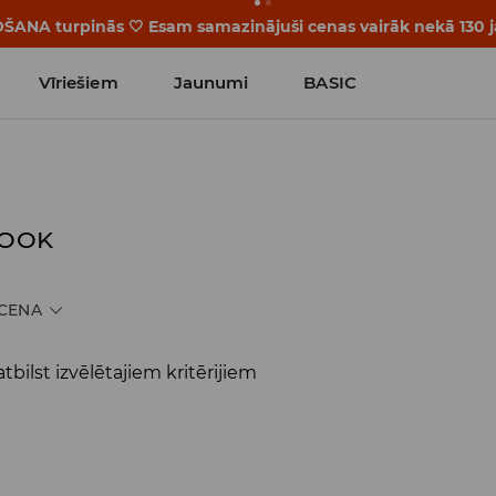
OŠANA turpinās 🤍 Esam samazinājuši cenas vairāk nekā 130
Vīriešiem
Jaunumi
BASIC
LOOK
CENA
tbilst izvēlētajiem kritērijiem