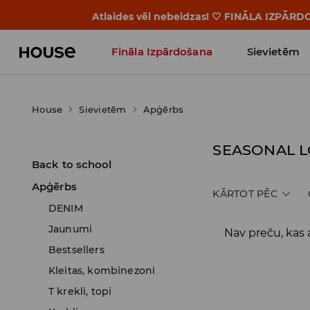
Atlaides vēl nebeidzas! 🤍 FINĀLA IZPĀRD
Fināla Izpārdošana
Sievietēm
Influencers' Faves
House
Sievietēm
Apģērbs
SEASONAL 
Back to school
Apģērbs
KĀRTOT PĒC
DENIM
Jaunumi
Nav preču, kas a
Bestsellers
Kleitas, kombinezoni
T krekli, topi