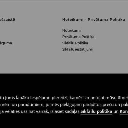
iešsaistē
Noteikumi – Privātuma Politika
Noteikumi
Privātuma Politika
 līguma
Sīkfailu Politika
Sīkfailu iestatījumi
iegtu jums labāko iespējamo pieredzi, kamēr izmantojat mūsu tīmek
 vēlmēm un paradumiem, jo mēs pielāgojam parādītos preču un pa
 ja vēlaties uzzināt vairāk, izlasiet sadaļas
Sīkfailu politika
un
Konf