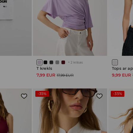
+
2
krāsas
u
T krekls
Tops ar a
7,99 EUR
9,99 EUR
17,99 EUR
-35%
-35%