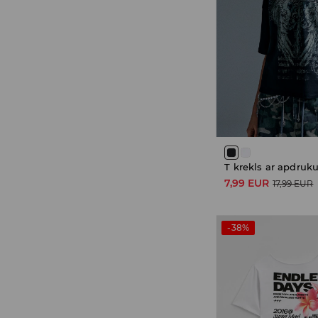
T krekls ar apdruk
7,99 EUR
17,99 EUR
-38%