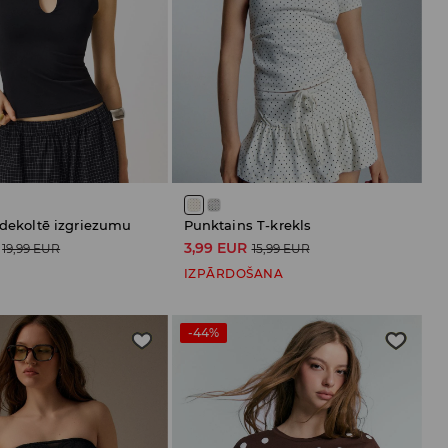
 dekoltē izgriezumu
Punktains T-krekls
3,99 EUR
19,99 EUR
15,99 EUR
IZPĀRDOŠANA
-44%