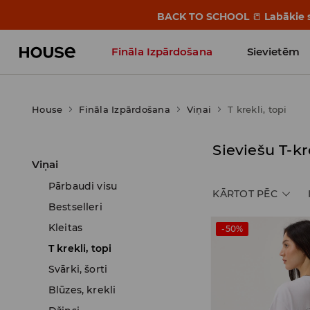
BACK TO SCHOOL
📒
Labākie s
Fināla Izpārdošana
Sievietēm
Influencers' Faves
House
Fināla Izpārdošana
Viņai
T krekli, topi
Sieviešu T-kr
Viņai
Pārbaudi visu
KĀRTOT PĒC
Bestselleri
Kleitas
-50%
T krekli, topi
Svārki, šorti
Blūzes, krekli