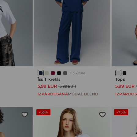
+
3
krāsas
u
Īss T krekls
Tops
5,99 EUR
5,99 EUR
15,99 EUR
IZPĀRDOŠANA
MODAL BLEND
IZPĀRDO
-63%
-75%