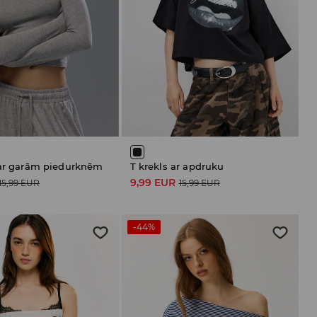
 ar garām piedurknēm
T krekls ar apdruku
9,99 EUR
15,99 EUR
15,99 EUR
-44%