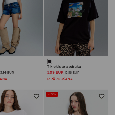
T krekls ar apdruku
5,99 EUR
15,99 EUR
15,99 EUR
ŠANA
IZPĀRDOŠANA
-67%