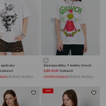
r apdruku
Ziemassvētku T-krekls Grinch
5,99 EUR
15,99 EUR
17,99 EUR
ŠANA
PĒDĒJIE MODEĻI
IZPĀRDOŠANA
PĒDĒJIE MODEĻI
-69%