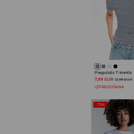
Piegulošs T-krekls
7,99 EUR
12,99 EUR
IZPĀRDOŠANA
-75%