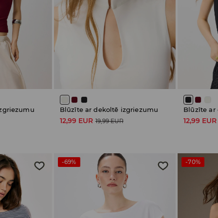
 izgriezumu
Blūzīte ar dekoltē izgriezumu
Blūzīte ar
12,99 EUR
12,99 EUR
19,99 EUR
-69%
-70%