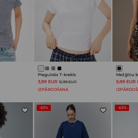
Piegulošs T-krekls
Mežģīņu b
3,99 EUR
5,99 EUR
12,99 EUR
IZPĀRDOŠANA
IZPĀRDO
-63%
-63%