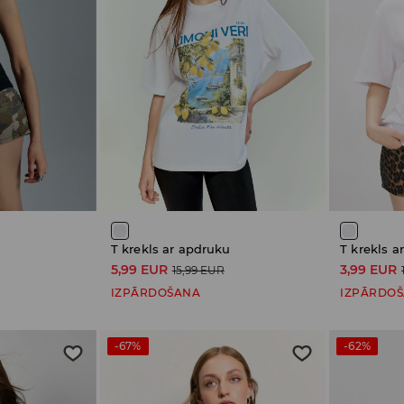
T krekls ar apdruku
T krekls a
5,99 EUR
3,99 EUR
15,99 EUR
IZPĀRDOŠANA
IZPĀRDO
-67%
-62%