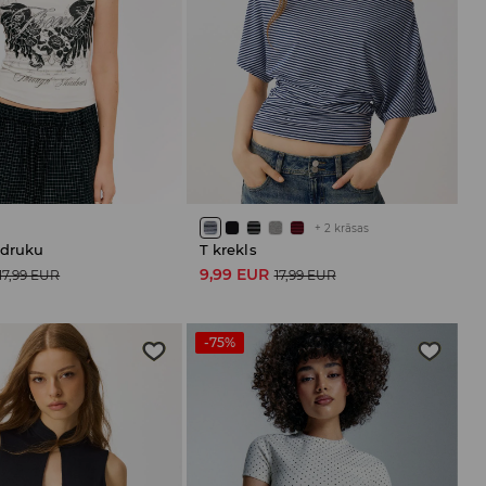
+
2
krāsas
pdruku
T krekls
9,99 EUR
17,99 EUR
17,99 EUR
-75%