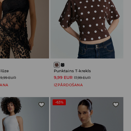
lūze
Punktains T-krekls
9,99 EUR
19,99 EUR
17,99 EUR
ŠANA
IZPĀRDOŠANA
-63%