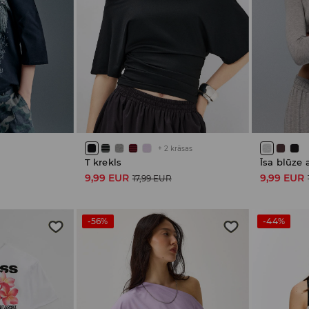
+
2
krāsas
u
T krekls
Īsa blūze
9,99 EUR
9,99 EUR
17,99 EUR
-56%
-44%