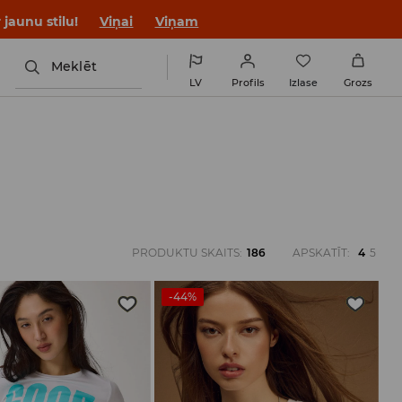
jaunu stilu!
Viņai
Viņam
Meklēt
LV
Profils
Izlase
Grozs
PRODUKTU SKAITS
:
186
APSKATĪT
:
4
5
-44%