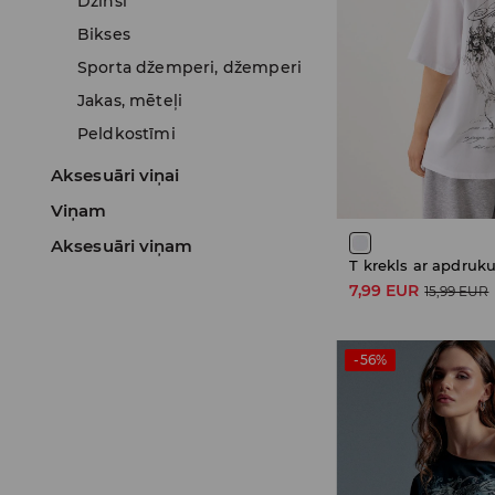
Džinsi
Bikses
Sporta džemperi, džemperi
Jakas, mēteļi
Peldkostīmi
Aksesuāri viņai
Viņam
Aksesuāri viņam
T krekls ar apdruk
7,99 EUR
15,99 EUR
-56%