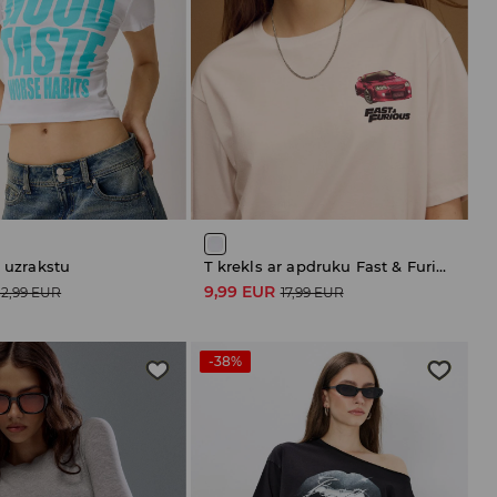
r uzrakstu
T krekls ar apdruku Fast & Furious
9,99 EUR
12,99 EUR
17,99 EUR
-38%