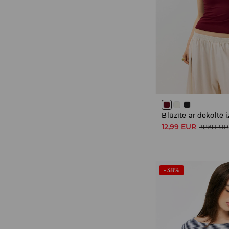
Blūzīte ar dekoltē
12,99 EUR
19,99 EUR
-38%