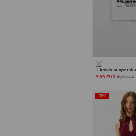
T krekls ar apdruk
9,99 EUR
15,99 EUR
-35%