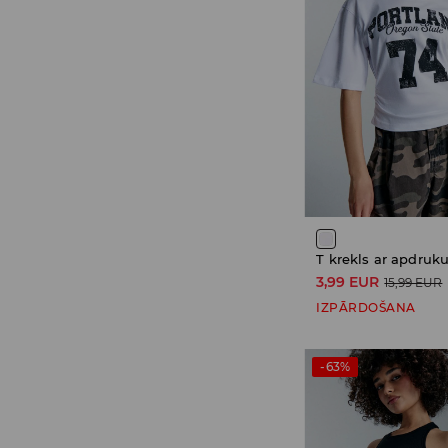
T krekls ar apdruk
3,99 EUR
15,99 EUR
IZPĀRDOŠANA
-63%