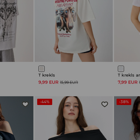
u
T krekls
T krekls a
9,99 EUR
7,99 EUR
15,99 EUR
-44%
-38%