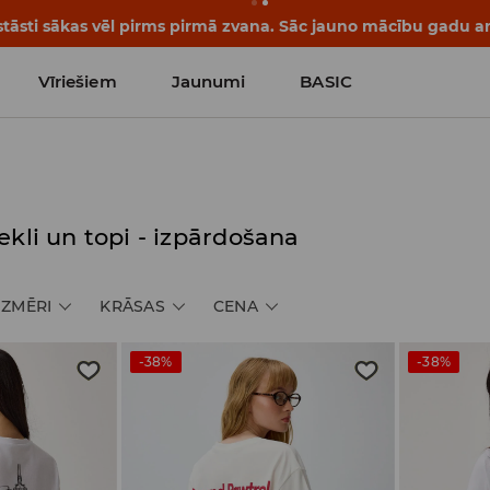
tāsti sākas vēl pirms pirmā zvana. Sāc jauno mācību gadu ar 
Vīriešiem
Jaunumi
BASIC
ekli un topi - izpārdošana
IZMĒRI
KRĀSAS
CENA
-38%
-38%