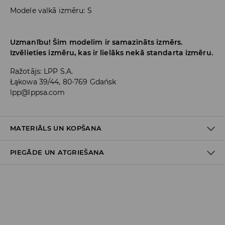
Modele valkā izmēru: S
Uzmanību! Šim modelim ir samazināts izmērs.
Izvēlieties izmēru, kas ir lielāks nekā standarta izmēru.
Ražotājs
:
LPP S.A.
Łąkowa 39/44, 80-769 Gdańsk
lpp@lppsa.com
MATERIĀLS UN KOPŠANA
PIEGĀDE UN ATGRIEŠANA
PIRMAIS MATERIĀLS
:
15% ELASTĀNS, 85% POLIESTERIS
PIRMAIS ODERES MATERIĀLS
:
100% POLIESTERIS
Piegādes politika
NEBALINĀT
Piegāde veikalā: BEZMAKSAS
NEGLUDINĀT
Piegāde uz DPD savākšanas punktiem: 3,99 EUR
MAZGĀT KOPĀ AR LĪDZĪGAS KRĀSAS AUDUMIEM
(ieskaitot PVN)