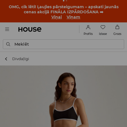
OMG, cik lēti! Ļaujies pārsteigumam – apskati jaunās
cenas akcijā FINĀLA IZPĀRDOŠANA ➡️
Viņai
Viņam
Izlase
Profils
Grozs
Meklēt
Divdaļīgi