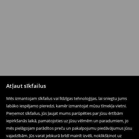
Atļaut sīkfailus
Mēs izmantojam sīkfailus vai līdzīgas tehnoloģijas, lai sniegtu jums
labāko iespējamo pieredzi, kamēr izmantojat mūsu tīmekļa vietni.
Pieņemot sīkfailus, jūs ļaujat mums parūpēties par jūsu ērtībām
iepirkšanās laikā, pamatojoties uz jūsu vēlmēm un paradumiem, jo
mēs pielāgojam parādītos preču un pakalpojumu piedāvājumus jūsu
vajadzībām. Jūs varat jebkurā brīdī mainīt izvēli, noklikšķinot uz