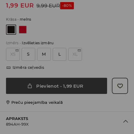
1,99
EUR
9,99
EUR
-80%
Krāsa
-
melns
Izmērs
-
Izvēlieties izmēru
XS
S
M
L
XL
Izmēra ceļvedis
Pievienot
-
1,99
EUR
Preču pieejamība veikalā
APRAKSTS
894AH-99X