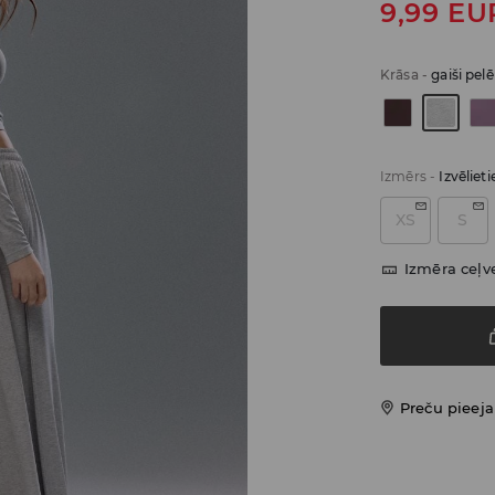
9,99
EU
Krāsa
-
gaiši pel
Izmērs
-
Izvēliet
XS
S
Izmēra ceļv
Preču pieej