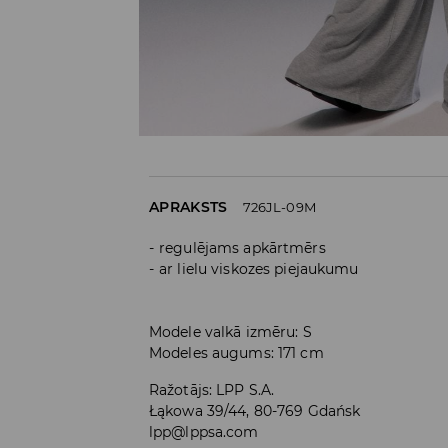
APRAKSTS
726JL-09M
regulējams apkārtmērs
ar lielu viskozes piejaukumu
Modele valkā izmēru: S
Modeles augums: 171 cm
Ražotājs
:
LPP S.A.
Łąkowa 39/44, 80-769 Gdańsk
lpp@lppsa.com