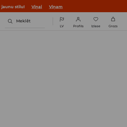
jaunu stilu!
Viņai
Viņam
Meklēt
LV
Profils
Izlase
Grozs