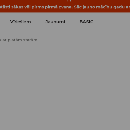
tāsti sākas vēl pirms pirmā zvana. Sāc jauno mācību gadu ar 
Vīriešiem
Jaunumi
BASIC
s ar platām starām