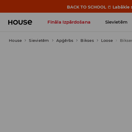
BACK TO SCHOOL
📒
Labākie s
Fināla Izpārdošana
Sievietēm
House
Sievietēm
Influencers' Faves
Apģērbs
Bikses
Loose
Bikse