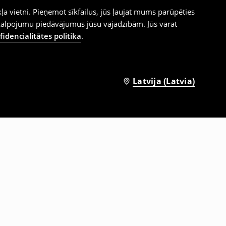
ļa vietni. Pieņemot sīkfailus, jūs ļaujat mums parūpēties
kalpojumu piedāvājumus jūsu vajadzībām. Jūs varat
idencialitātes politika
.
Latvija (Latvia)