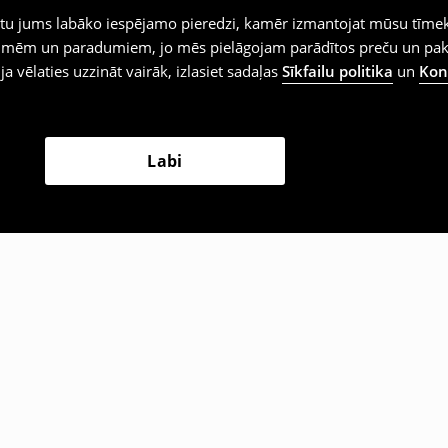
iegtu jums labāko iespējamo pieredzi, kamēr izmantojat mūsu tīmek
 vēlmēm un paradumiem, jo mēs pielāgojam parādītos preču un pa
 ja vēlaties uzzināt vairāk, izlasiet sadaļas
Sīkfailu politika
un
Konf
Labi