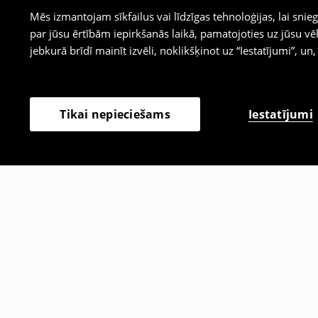
Mēs izmantojam sīkfailus vai līdzīgas tehnoloģijas, lai sn
par jūsu ērtībām iepirkšanās laikā, pamatojoties uz jūsu
jebkurā brīdī mainīt izvēli, noklikšķinot uz “Iestatījumi”, un,
Iestatījumi
Tikai nepieciešams
Citi klienti izvēlējās arī