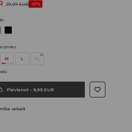
R
-67%
29,99
EUR
ēks
ies izmēru
M
L
XL
edis
Pievienot
-
9,99
EUR
amība veikalā