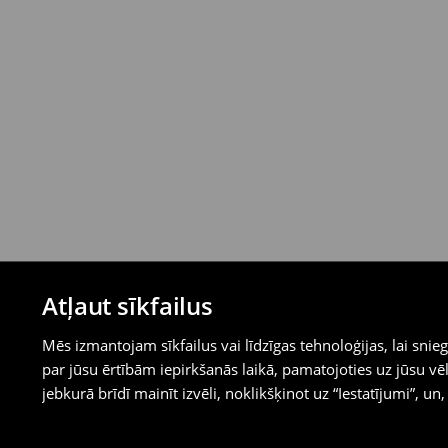
Atļaut sīkfailus
Mēs izmantojam sīkfailus vai līdzīgas tehnoloģijas, lai sn
par jūsu ērtībām iepirkšanās laikā, pamatojoties uz jūsu
jebkurā brīdī mainīt izvēli, noklikšķinot uz “Iestatījumi”, un,