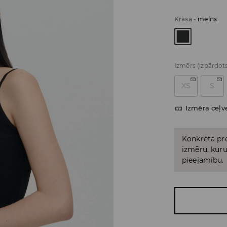
Krāsa
-
melns
Izmērs
(izpārdot
XS
S
Izmēra ceļv
Konkrētā pre
izmēru, kuru 
pieejamību.