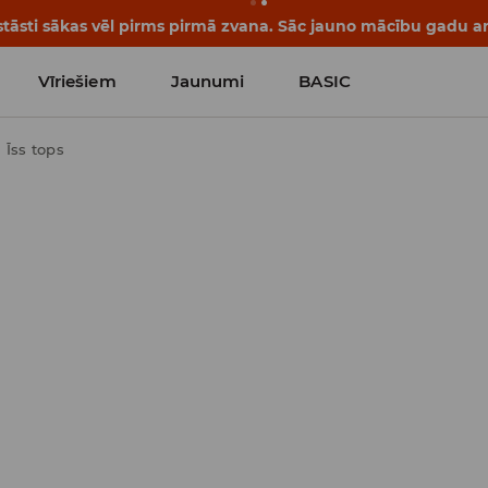
tāsti sākas vēl pirms pirmā zvana. Sāc jauno mācību gadu ar 
Vīriešiem
Jaunumi
BASIC
Īss tops