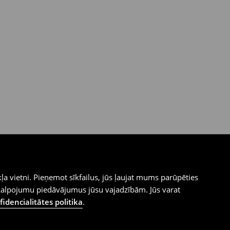
ļa vietni. Pieņemot sīkfailus, jūs ļaujat mums parūpēties
kalpojumu piedāvājumus jūsu vajadzībām. Jūs varat
idencialitātes politika
.