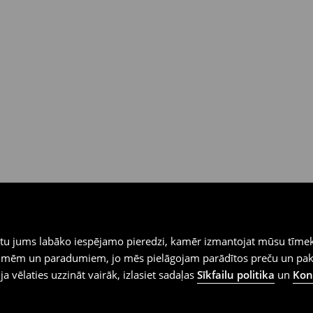
iegtu jums labāko iespējamo pieredzi, kamēr izmantojat mūsu tīmek
 vēlmēm un paradumiem, jo mēs pielāgojam parādītos preču un pa
 ja vēlaties uzzināt vairāk, izlasiet sadaļas
Sīkfailu politika
un
Konf