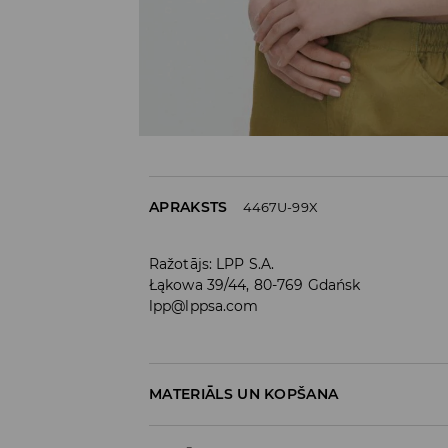
APRAKSTS
4467U-99X
Ražotājs
:
LPP S.A.
Łąkowa 39/44, 80-769 Gdańsk
lpp@lppsa.com
MATERIĀLS UN KOPŠANA