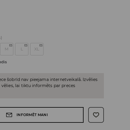
s)
M
L
XL
edis
ce šobrīd nav pieejama internetveikalā. Izvēlies
vēlies, lai tiktu informēts par preces
INFORMĒT MANI