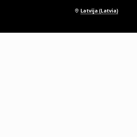
Latvija (Latvia)
Mežģīņu blūze
9
,
99
EUR
22,99
EUR