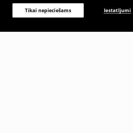
Iestatījumi
Tikai nepieciešams
Citi klienti izvēlējās arī
Īss tops
Šorti
1
,
99
EUR
12
,
99
EUR
7,99
EUR
2