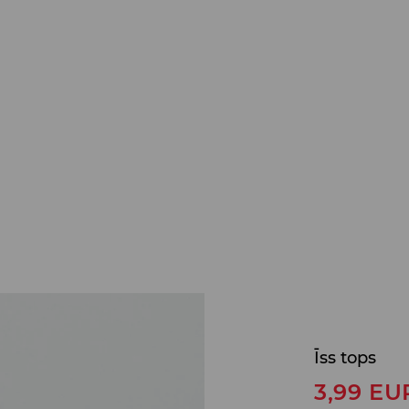
Īss tops
3,99
EU