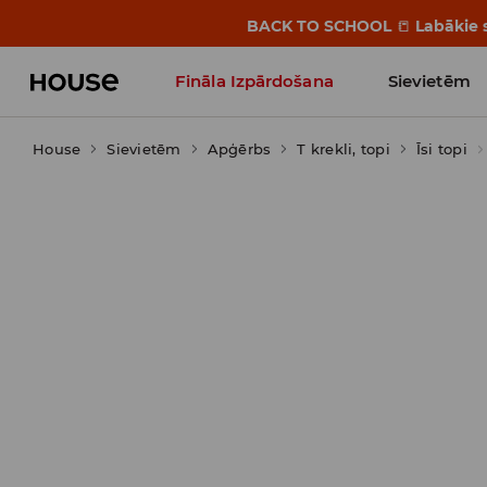
BACK TO SCHOOL
📒
Labākie s
Fināla Izpārdošana
Sievietēm
House
Sievietēm
Influencers' Faves
Apģērbs
T krekli, topi
Īsi topi