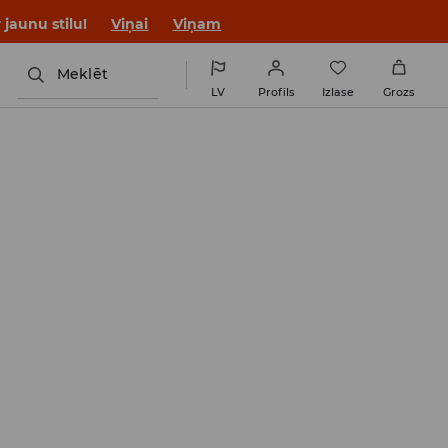
jaunu stilu!
Viņai
Viņam
Meklēt
LV
Profils
Izlase
Grozs