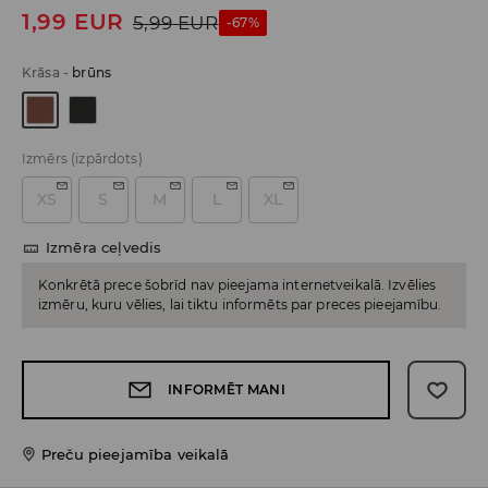
1,99
EUR
5,99
EUR
-67%
Krāsa
-
brūns
Izmērs
(izpārdots)
XS
S
M
L
XL
Izmēra ceļvedis
Konkrētā prece šobrīd nav pieejama internetveikalā. Izvēlies
izmēru, kuru vēlies, lai tiktu informēts par preces pieejamību.
INFORMĒT MANI
Preču pieejamība veikalā