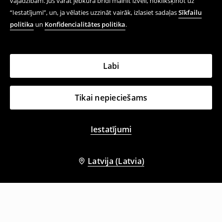
vajadzībām. Jūs varat jebkurā brīdī mainīt izvēli, noklikšķinot uz
“Iestatījumi”, un, ja vēlaties uzzināt vairāk, izlasiet sadaļas
Sīkfailu
politika
un
Konfidencialitātes politika
.
Labi
Tikai nepieciešams
Iestatījumi
Latvija (Latvia)