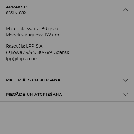
APRAKSTS
8251N-88X
Materiāla svars: 180 gsm
Modeles augums: 172 cm
Ražotājs
:
LPP S.A.
Łąkowa 39/44, 80-769 Gdańsk
lpp@lppsa.com
MATERIĀLS UN KOPŠANA
PIEGĀDE UN ATGRIEŠANA
Materiāls I
:
95% KOKVILNA, 5% ELASTĀNS
MAZGĀT AUTOMĀTISKAJĀ VEĻAS MAZGĀŠANAS MAŠĪNĀ
Piegādes politika
MAX. TEMP. 40° C – VIEGLAIS MAZGĀŠANAS REŽĪMS
NEBALINĀT
Piegāde veikalā: BEZMAKSAS
Piegāde uz DPD savākšanas punktiem: 3,99 EUR
NEŽĀVĒT VEĻAS ŽĀVĒTĀJĀ