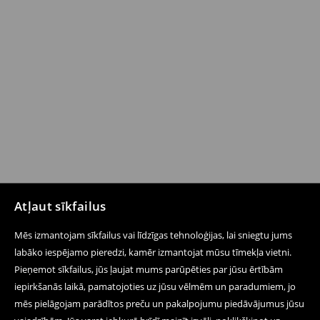
Atļaut sīkfailus
Mēs izmantojam sīkfailus vai līdzīgas tehnoloģijas, lai sniegtu jums
labāko iespējamo pieredzi, kamēr izmantojat mūsu tīmekļa vietni.
Pieņemot sīkfailus, jūs ļaujat mums parūpēties par jūsu ērtībām
iepirkšanās laikā, pamatojoties uz jūsu vēlmēm un paradumiem, jo
mēs pielāgojam parādītos preču un pakalpojumu piedāvājumus jūsu