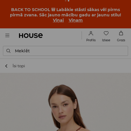
BACK TO SCHOOL 🎒 Labākie stāsti sākas vēl pirms
pirmā zvana. Sāc jauno mācību gadu ar jaunu stilu!
Viņai
Viņam
Izlase
Profils
Grozs
Meklēt
Īsi topi