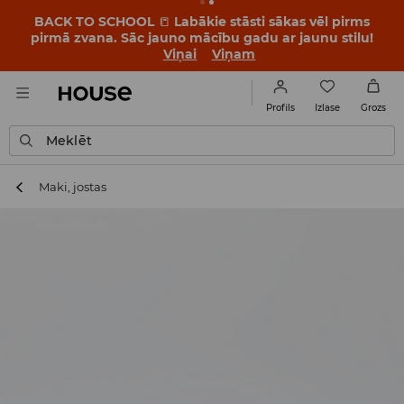
BACK TO SCHOOL
📒
Labākie stāsti sākas vēl pirms
pirmā zvana. Sāc jauno mācību gadu ar jaunu stilu!
Viņai
Viņam
Izlase
Profils
Grozs
Meklēt
Maki, jostas