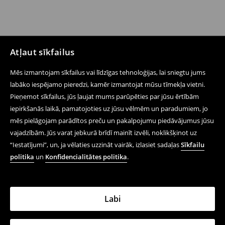
Atļaut sīkfailus
Mēs izmantojam sīkfailus vai līdzīgas tehnoloģijas, lai sniegtu jums
labāko iespējamo pieredzi, kamēr izmantojat mūsu tīmekļa vietni.
Pieņemot sīkfailus, jūs ļaujat mums parūpēties par jūsu ērtībām
iepirkšanās laikā, pamatojoties uz jūsu vēlmēm un paradumiem, jo
mēs pielāgojam parādītos preču un pakalpojumu piedāvājumus jūsu
vajadzībām. Jūs varat jebkurā brīdī mainīt izvēli, noklikšķinot uz
“Iestatījumi”, un, ja vēlaties uzzināt vairāk, izlasiet sadaļas
Sīkfailu
politika
un
Konfidencialitātes politika
.
Labi