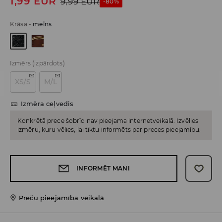
1,99
EUR
9,99
EUR
-80%
Krāsa
-
melns
Izmērs
(izpārdots)
XS/S
M/L
Izmēra ceļvedis
Konkrētā prece šobrīd nav pieejama internetveikalā. Izvēlies
izmēru, kuru vēlies, lai tiktu informēts par preces pieejamību.
INFORMĒT MANI
Preču pieejamība veikalā