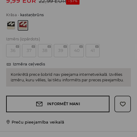
9,99
EUR
22,99
EUR
-57%
Krāsa
-
kastaņbrūns
Izmērs
(izpārdots)
36
37
38
39
40
41
Izmēra ceļvedis
Konkrētā prece šobrīd nav pieejama internetveikalā. Izvēlies
izmēru, kuru vēlies, lai tiktu informēts par preces pieejamību.
INFORMĒT MANI
Preču pieejamība veikalā