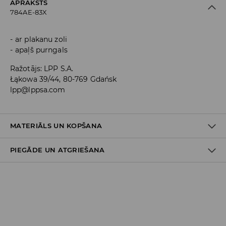
APRAKSTS
784AE-83X
ar plakanu zoli
apaļš purngals
Ražotājs
:
LPP S.A.
Łąkowa 39/44, 80-769 Gdańsk
lpp@lppsa.com
MATERIĀLS UN KOPŠANA
PIEGĀDE UN ATGRIEŠANA
Materiāls I
:
100% POLIURETĀNS
Materiāls II
:
100% POLIESTERIS
Materiāls III
:
100% DABISKAIS KAUČUKS
Piegādes politika
NEMAZGĀT AUTOMĀTISKAJĀ VEĻAS MAZGĀŠANAS MAŠĪNĀ
Piegāde veikalā: BEZMAKSAS
NEBALINĀT
Piegāde uz DPD savākšanas punktiem: 3,99 EUR
(ieskaitot PVN)