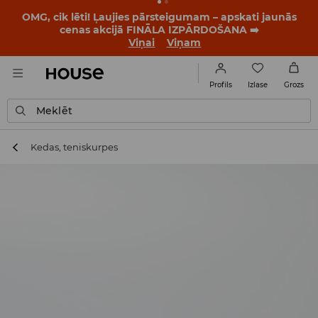
OMG, cik lēti! Ļaujies pārsteigumam – apskati jaunās
cenas akcijā FINĀLA IZPĀRDOŠANA ➡️
Viņai
Viņam
Izlase
Profils
Grozs
Meklēt
Kedas, teniskurpes