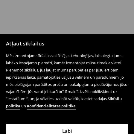
Atļaut sīkfailus
Mēs izmantojam sīkfailus vai līdzīgas tehnoloģijas, lai sniegtu jums
labāko iespējamo pieredzi, kamēr izmantojat mūsu tīmekļa vietni.
Pieņemot sīkfailus, jūs ļaujat mums parūpēties par jūsu ērtībām
iepirkšanās laikā, pamatojoties uz jūsu vēlmēm un paradumiem, jo
mēs pielāgojam parādītos preču un pakalpojumu piedāvājumus jūsu
vajadzībām. Jūs varat jebkurā brīdī mainīt izvēli, noklikšķinot uz
“Iestatījumi”, un, ja vēlaties uzzināt vairāk, izlasiet sadaļas
Sīkfailu
politika
un
Konfidencialitātes politika
.
Labi