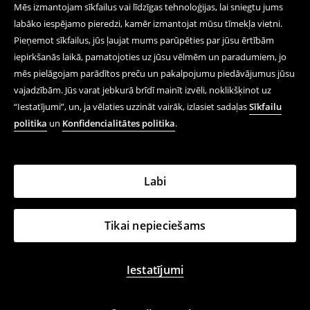
Mēs izmantojam sīkfailus vai līdzīgas tehnoloģijas, lai sniegtu jums
labāko iespējamo pieredzi, kamēr izmantojat mūsu tīmekļa vietni.
Pieņemot sīkfailus, jūs ļaujat mums parūpēties par jūsu ērtībām
iepirkšanās laikā, pamatojoties uz jūsu vēlmēm un paradumiem, jo
mēs pielāgojam parādītos preču un pakalpojumu piedāvājumus jūsu
vajadzībām. Jūs varat jebkurā brīdī mainīt izvēli, noklikšķinot uz
“Iestatījumi”, un, ja vēlaties uzzināt vairāk, izlasiet sadaļas
Sīkfailu
politika
un
Konfidencialitātes politika
.
Labi
Tikai nepieciešams
Iestatījumi