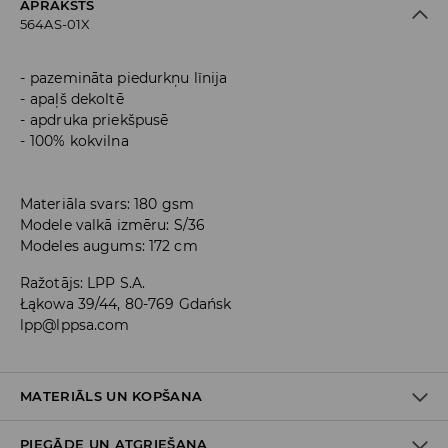
APRAKSTS
564AS-01X
pazemināta piedurkņu līnija
apaļš dekoltē
apdruka priekšpusē
100% kokvilna
Materiāla svars: 180 gsm
Modele valkā izmēru: S/36
Modeles augums: 172 cm
Ražotājs
:
LPP S.A.
Łąkowa 39/44, 80-769 Gdańsk
lpp@lppsa.com
MATERIĀLS UN KOPŠANA
PIEGĀDE UN ATGRIEŠANA