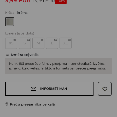
3,99
EUR
15,99
EUR
-75%
Krāsa
-
krēms
Izmērs
(izpārdots)
XS
S
M
L
XL
Izmēra ceļvedis
Konkrētā prece šobrīd nav pieejama internetveikalā. Izvēlies
izmēru, kuru vēlies, lai tiktu informēts par preces pieejamību.
INFORMĒT MANI
Preču pieejamība veikalā