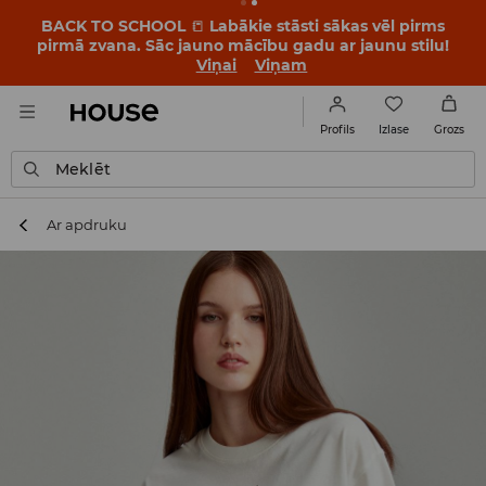
BACK TO SCHOOL
📒
Labākie stāsti sākas vēl pirms
pirmā zvana. Sāc jauno mācību gadu ar jaunu stilu!
Viņai
Viņam
Izlase
Profils
Grozs
Meklēt
Ar apdruku