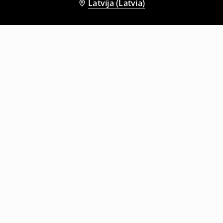
Latvija (Latvia)
Citi klienti izvēlējās arī
T krekls
T krekls
7
,
99
EUR
7
,
99
EUR