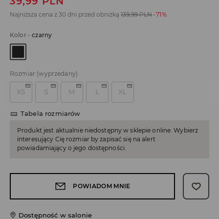
39,99
PLN
Najniższa cena z 30 dni przed obniżką
139,99
PLN
-71%
Kolor
-
czarny
Rozmiar
(wyprzedany)
XS
S
M
L
XL
Tabela rozmiarów
Produkt jest aktualnie niedostępny w sklepie online. Wybierz
interesujący Cię rozmiar by zapisać się na alert
powiadamiający o jego dostępności.
POWIADOM MNIE
Dostępność w salonie