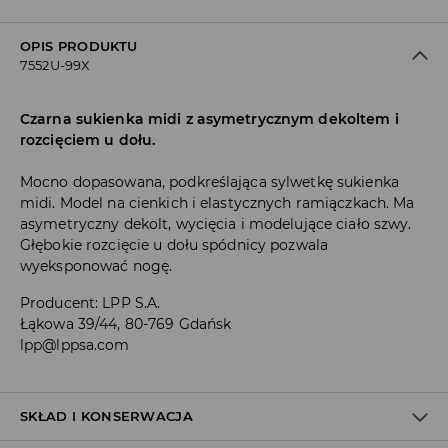
OPIS PRODUKTU
7552U-99X
Czarna sukienka midi z asymetrycznym dekoltem i
rozcięciem u dołu.
Mocno dopasowana, podkreślająca sylwetkę sukienka
midi. Model na cienkich i elastycznych ramiączkach. Ma
asymetryczny dekolt, wycięcia i modelujące ciało szwy.
Głębokie rozcięcie u dołu spódnicy pozwala
wyeksponować nogę.
Producent
:
LPP S.A.
Łąkowa 39/44, 80-769 Gdańsk
lpp@lppsa.com
SKŁAD I KONSERWACJA