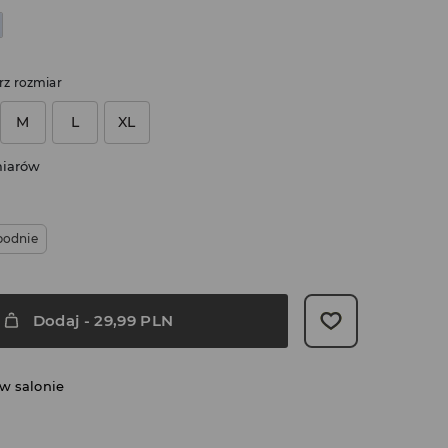
rz rozmiar
M
L
XL
miarów
podnie
Dodaj
-
29,99
PLN
w salonie