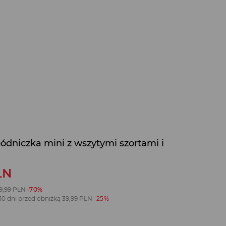
ódniczka mini z wszytymi szortami i
LN
9,99
PLN
-70%
30 dni przed obniżką
39,99
PLN
-25%