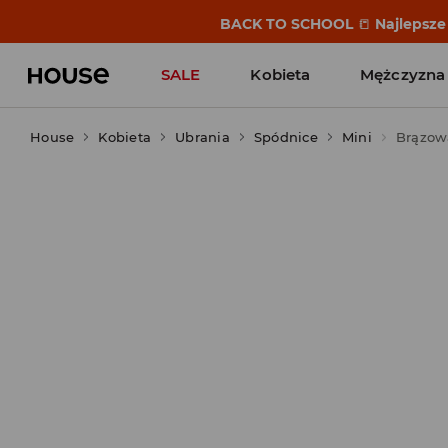
BACK TO SCHOOL
📒
Najlepsze 
SALE
Kobieta
Mężczyzna
House
Kobieta
Ubrania
Spódnice
Mini
Brązow