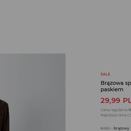
SALE
Brązowa sp
paskiem
29,99
P
Cena regularna
9
Najniższa cena z 
Kolor
-
brązowy