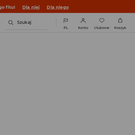
o fitu!
Dla niej
Dla niego
Szukaj
PL
Konto
Ulubione
Koszyk