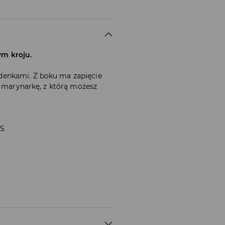
m kroju.
enkami. Z boku ma zapięcie
ż marynarkę, z którą możesz
 S