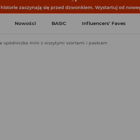
historie zaczynają się przed dzwonkiem. Wystartuj od noweg
Nowości
BASIC
Influencers' Faves
a spódniczka mini z wszytymi szortami i paskiem