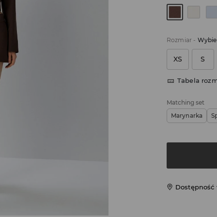
Rozmiar
-
Wybie
XS
S
Tabela roz
Matching set
Marynarka
S
Dostępność 