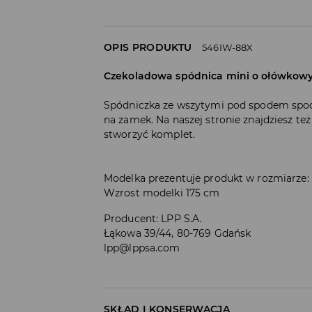
OPIS PRODUKTU
546IW-88X
Czekoladowa spódnica mini o ołówkowy
Spódniczka ze wszytymi pod spodem spod
na zamek. Na naszej stronie znajdziesz te
stworzyć komplet.
Modelka prezentuje produkt w rozmiarze:
Wzrost modelki 175 cm
Producent
:
LPP S.A.
Łąkowa 39/44, 80-769 Gdańsk
lpp@lppsa.com
SKŁAD I KONSERWACJA