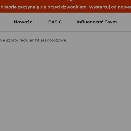
historie zaczynają się przed dzwonkiem. Wystartuj od noweg
Nowości
BASIC
Influencers' Faves
e szorty regular fit jasnoróżowe