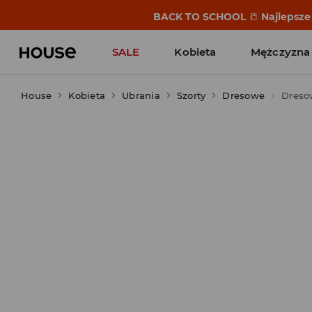
BACK TO SCHOOL
📒
Najlepsze 
SALE
Kobieta
Mężczyzna
House
Kobieta
Ubrania
Szorty
Dresowe
Dresow