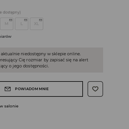
e dostępny)
M
L
XL
miarów
 aktualnie niedostępny w sklepie online.
resujący Cię rozmiar by zapisać się na alert
ący o jego dostępności.
POWIADOM MNIE
w salonie