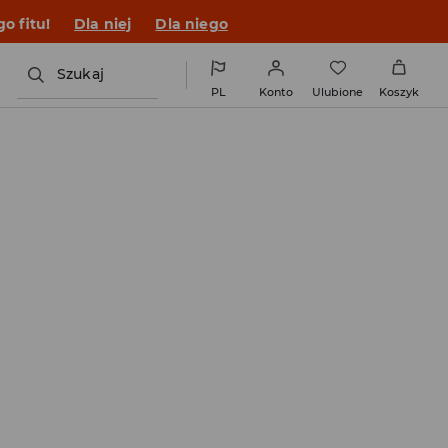
o fitu!
Dla niej
Dla niego
Szukaj
PL
Konto
Ulubione
Koszyk