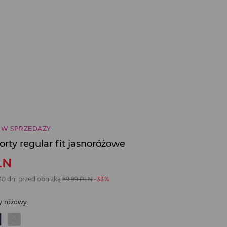
 W SPRZEDAŻY
rty regular fit jasnoróżowe
LN
30 dni przed obniżką
59,99
PLN
-33%
y różowy