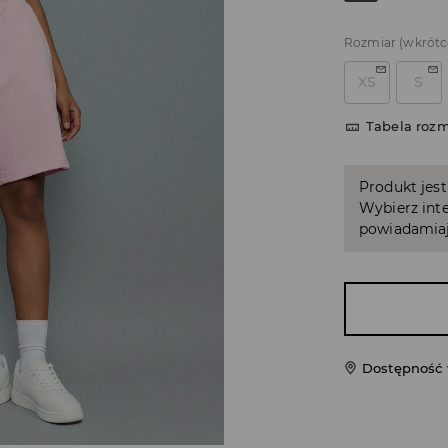
Rozmiar
(wkrótc
XS
S
Tabela roz
Produkt jest
Wybierz inte
powiadamiaj
Dostępność 