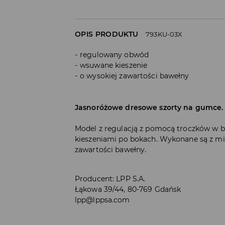
OPIS PRODUKTU
793KU-03X
regulowany obwód
wsuwane kieszenie
o wysokiej zawartości bawełny
Jasnoróżowe dresowe szorty na gumce.
Model z regulacją z pomocą troczków w 
kieszeniami po bokach. Wykonane są z mię
zawartości bawełny.
Producent
:
LPP S.A.
Łąkowa 39/44, 80-769 Gdańsk
lpp@lppsa.com