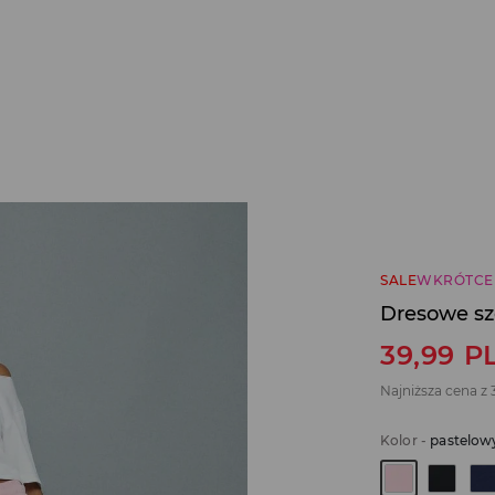
SALE
WKRÓTCE
Dresowe szo
39,99
P
Najniższa cena z 
Kolor
-
pastelow