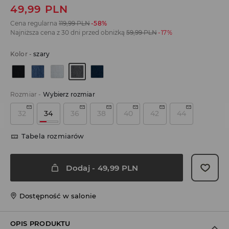
49,99
PLN
Cena regularna
119,99
PLN
-58%
Najniższa cena z 30 dni przed obniżką
59,99
PLN
-17%
Kolor
-
szary
Rozmiar
-
Wybierz rozmiar
32
34
36
38
40
42
44
Tabela rozmiarów
Dodaj
-
49,99
PLN
Dostępność w salonie
OPIS PRODUKTU