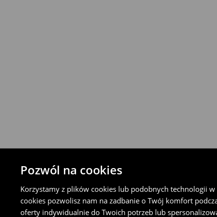
Produkty możesz zwrócić za darmo w cią
stacjonarnym House lub nadając płatną p
Orlen Paczka lub sklepie Żabka (w tym cel
Koncie Klienta).
⟶
Szczegółowe zasady zwrotu
Pozwól na cookies
Korzystamy z plików cookies lub podobnych technologii w ce
cookies pozwolisz nam na zadbanie o Twój komfort podcz
oferty indywidualnie do Twoich potrzeb lub spersonalizow