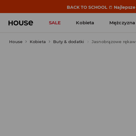
BACK TO SCHOOL
📒
Najlepsze 
SALE
Kobieta
Mężczyzna
House
Kobieta
Buty & dodatki
Jasnobrązowe rękawi