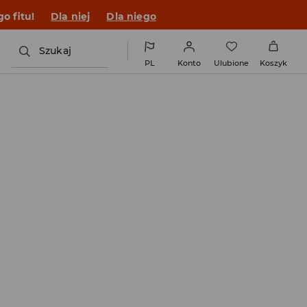
o fitu!
Dla niej
Dla niego
Szukaj
PL
Konto
Ulubione
Koszyk