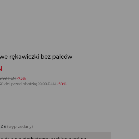
we rękawiczki bez palców
N
9,99
PLN
-75%
30 dni przed obniżką
19,99
PLN
-50%
IZE
(wyprzedany)