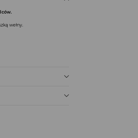
lców.
szką wełny.
NA, 2% ELASTAN