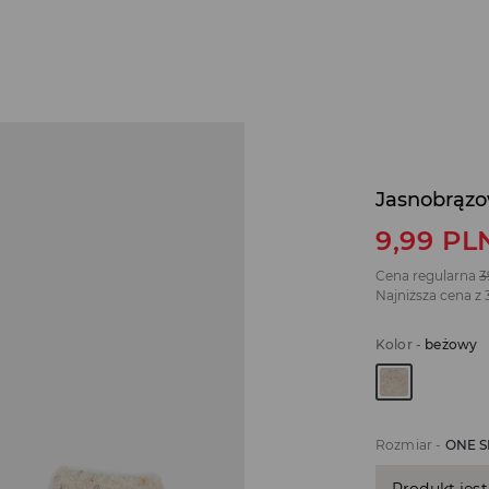
Jasnobrązo
9,99
PL
Cena regularna
3
Najniższa cena z 
Kolor
-
beżowy
Rozmiar
-
ONE S