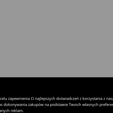
gu 30 dni w każdym salonie
rzesyłkę w Paczkomat® InPost,
u wypełnij formularz online w
lu zapewnienia Ci najlepszych doświadczeń z korzystania z naszej
as dokonywania zakupów na podstawie Twoich własnych preferen
anych reklam.