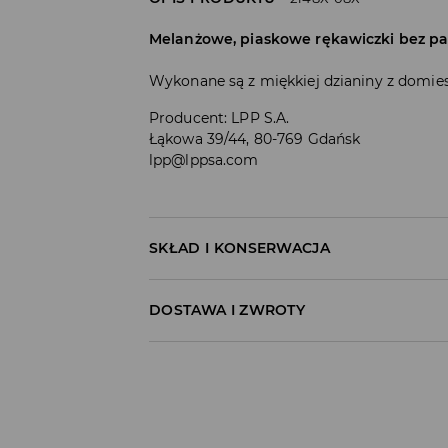
Melanżowe, piaskowe rękawiczki bez pa
Wykonane są z miękkiej dzianiny z domie
Producent
:
LPP S.A.
Łąkowa 39/44, 80-769 Gdańsk
lpp@lppsa.com
SKŁAD I KONSERWACJA
Materiał I
:
55% POLIESTER, 38% AKRYL, 5% WEŁ
DOSTAWA I ZWROTY
PRAĆ RĘCZNIE W TEMP. DO 40° C
Polityka dostawy
NIE BIELIĆ
Odbiór w salonie:
NIE SUSZYĆ W SUSZARCE BĘBNOWEJ
ZA DARMO
1–5 dni roboczych