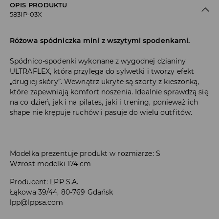
OPIS PRODUKTU
583IP-03X
Różowa spódniczka mini z wszytymi spodenkami.
Spódnico-spodenki wykonane z wygodnej dzianiny
ULTRAFLEX, która przylega do sylwetki i tworzy efekt
„drugiej skóry”. Wewnątrz ukryte są szorty z kieszonką,
które zapewniają komfort noszenia. Idealnie sprawdzą się
na co dzień, jak i na pilates, jaki i trening, ponieważ ich
shape nie krępuje ruchów i pasuje do wielu outfitów.
Modelka prezentuje produkt w rozmiarze: S
Wzrost modelki 174 cm
Producent
:
LPP S.A.
Łąkowa 39/44, 80-769 Gdańsk
lpp@lppsa.com