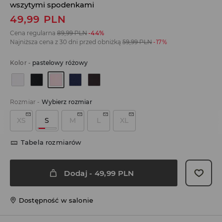
wszytymi spodenkami
49,99
PLN
Cena regularna
89,99
PLN
-44%
Najniższa cena z 30 dni przed obniżką
59,99
PLN
-17%
Kolor
-
pastelowy różowy
Rozmiar
-
Wybierz rozmiar
XS
S
M
L
XL
Tabela rozmiarów
Dodaj
-
49,99
PLN
Dostępność w salonie