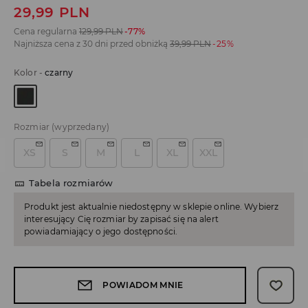
29,99
PLN
Cena regularna
129,99
PLN
-77%
Najniższa cena z 30 dni przed obniżką
39,99
PLN
-25%
Kolor
-
czarny
Rozmiar
(wyprzedany)
XS
S
M
L
XL
XXL
Tabela rozmiarów
Produkt jest aktualnie niedostępny w sklepie online. Wybierz
interesujący Cię rozmiar by zapisać się na alert
powiadamiający o jego dostępności.
POWIADOM MNIE