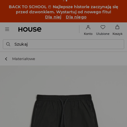
BACK TO SCHOOL
📒
Najlepsze historie zaczynają się
przed dzwonkiem. Wystartuj od nowego fitu!
Dla niej
Dla niego
Ulubione
Konto
Koszyk
Szukaj
Materiałowe