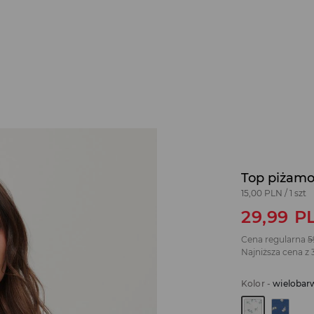
Top piżamo
15,00 PLN
/
1 szt
29,99
P
Cena regularna
5
Najniższa cena z 
Kolor
-
wielobar