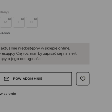
edany)
M
L
XL
miarów
 aktualnie niedostępny w sklepie online.
resujący Cię rozmiar by zapisać się na alert
ący o jego dostępności.
POWIADOM MNIE
w salonie