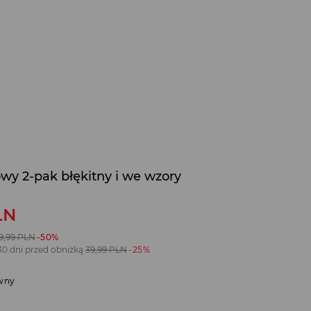
wy 2-pak błękitny i we wzory
LN
9,99
PLN
-50%
30 dni przed obniżką
39,99
PLN
-25%
wny