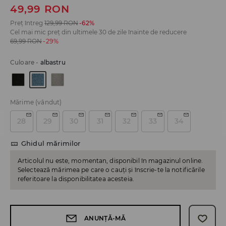
49,99
RON
Preț întreg
129,99
RON
-62%
Cel mai mic preț din ultimele 30 de zile înainte de reducere
69,99
RON
-29%
Culoare
-
albastru
Mărime
(vândut)
28
29
30
31
32
33
34
Ghidul mărimilor
Articolul nu este, momentan, disponibil în magazinul online.
Selectează mărimea pe care o cauți și înscrie-te la notificările
referitoare la disponibilitatea acesteia.
ANUNȚĂ-MĂ