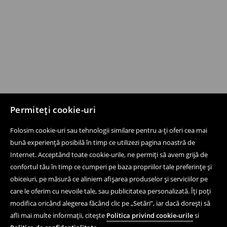
Permiteți cookie-uri
Folosim cookie-uri sau tehnologii similare pentru a-ți oferi cea mai
bună experiență posibilă în timp ce utilizezi pagina noastră de
Internet. Acceptând toate cookie-urile, ne permiți să avem grijă de
confortul tău în timp ce cumperi pe baza propriilor tale preferințe și
obiceiuri, pe măsură ce aliniem afișarea produselor și serviciilor pe
care le oferim cu nevoile tale, sau publicitatea personalizată. Îți poți
modifica oricând alegerea făcând clic pe „Setări”, iar dacă dorești să
afli mai multe informații, citește
Politica privind cookie-urile
si