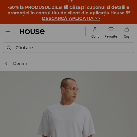
-30% la PRODUSUL ZILEI 🛍️ Găsești cuponul și detaliile
promoției în contul tău de client din aplicația House 💸
DESCARCĂ APLICAȚIA >>
Favorite
Cont
Coş
Căutare
Denim