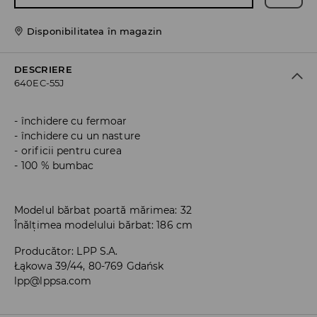
Disponibilitatea în magazin
DESCRIERE
640EC-55J
închidere cu fermoar
închidere cu un nasture
orificii pentru curea
100 % bumbac
Modelul bărbat poartă mărimea: 32
Înălțimea modelului bărbat: 186 cm
Producător
:
LPP S.A.
Łąkowa 39/44, 80-769 Gdańsk
lpp@lppsa.com