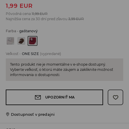
1,99
EUR
Pôvodná cena
11,99
EUR
Najnižšia cena za 30 dní pred zľavou
3,99
EUR
Farba
-
gaštanový
Veľkosť
-
ONE SIZE
(vypredané)
Tento produkt nie je momentálne v e-shope dostupný.
Vyberte veľkosť, o ktorú máte záujem a zakliknite možnosť
informovania o dostupnosti.
UPOZORNIŤ MA
Dostupnosť v predajni