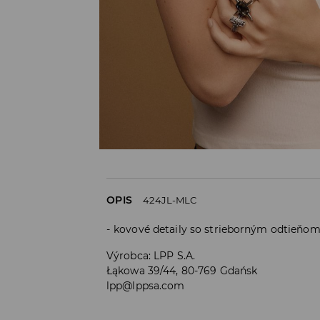
OPIS
424JL-MLC
kovové detaily so strieborným odtieňo
Výrobca
:
LPP S.A.
Łąkowa 39/44, 80-769 Gdańsk
lpp@lppsa.com