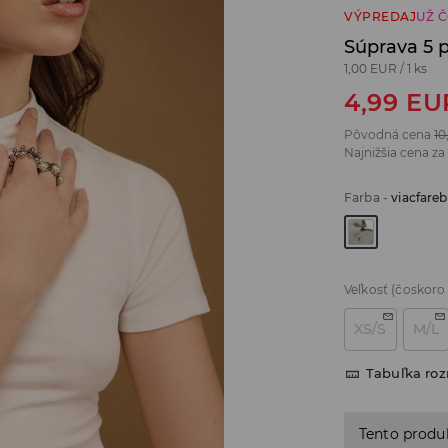
VÝPREDAJ
UŽ 
Súprava 5 
1,00 EUR
/
1 ks
4,99
EU
Pôvodná cena
10
Najnižšia cena za
Farba
-
viacfare
Veľkosť
(čoskoro
XS/S
M/L
Tabuľka ro
Tento produ