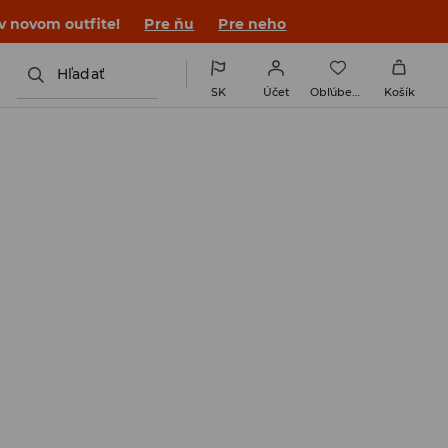
v novom outfite!
Pre ňu
Pre neho
Hľadať
SK
Účet
Obľúbené
Košík