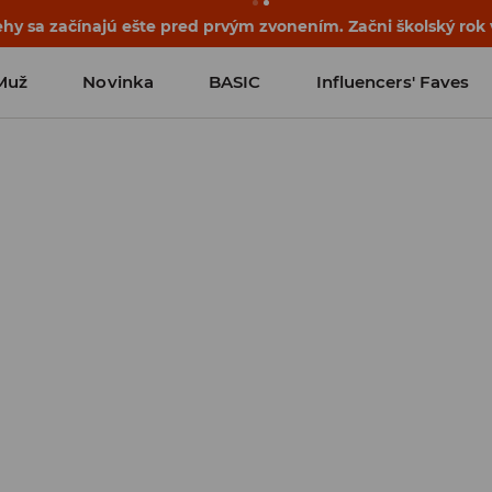
hy sa začínajú ešte pred prvým zvonením. Začni školský rok 
Muž
Novinka
BASIC
Influencers' Faves