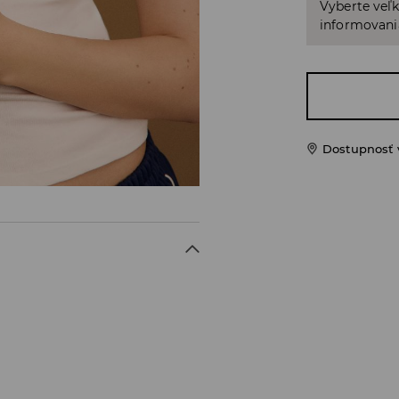
Vyberte veľk
informovani
Dostupnosť 
m