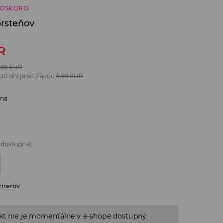
ČOSKORO
prsteňov
R
,99
EUR
 30 dní pred zľavou
5,99
EUR
bná
 dostupné)
zmerov
kt nie je momentálne v e-shope dostupný.