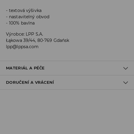
textová výšivka
nastavitelný obvod
100% bavlna
Výrobce
:
LPP S.A.
Łąkowa 39/44, 80-769 Gdańsk
lpp@lppsa.com
MATERIÁL A PÉČE
DORUČENÍ A VRÁCENÍ
Materiál I
:
100% BAVLNA
NESMÍ SE PRÁT
Zásady pro přepravu
VÝROBEK SE NESMÍ BĚLIT
Odběr v obchodě:
VÝROBEK SE NESMÍ SUŠIT V BUBNOVÉ SUŠIČCE
DOPRAVA ZDARMA
1-6 pracovní dny
VÝROBEK SE NESMÍ ŽEHLIT
DPD Pickup Point: