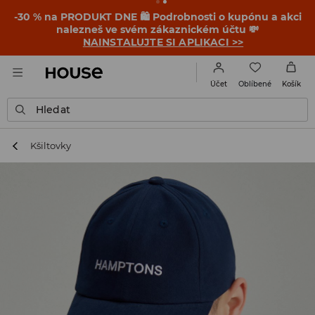
-30 % na PRODUKT DNE 🛍️ Podrobnosti o kupónu a akci
nalezneš ve svém zákaznickém účtu 💸
NAINSTALUJTE SI APLIKACI >>
Oblíbené
Účet
Košík
Hledat
Kšiltovky