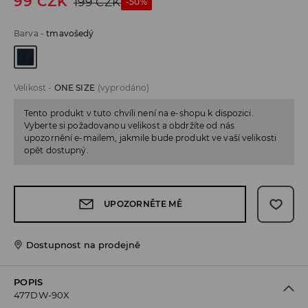
99
CZK
199
CZK
-50%
Barva
-
tmavošedý
Velikost
-
ONE SIZE
(vyprodáno)
Tento produkt v tuto chvíli není na e-shopu k dispozici.
Vyberte si požadovanou velikost a obdržíte od nás
upozornění e-mailem, jakmile bude produkt ve vaší velikosti
opět dostupný.
UPOZORNĚTE MĚ
Dostupnost na prodejně
POPIS
477DW-90X