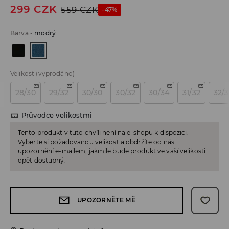
299
CZK
559
CZK
-47%
Barva
-
modrý
Velikost
(vyprodáno)
28/30
29/32
30/30
30/32
30/34
31/32
32/
Průvodce velikostmi
Tento produkt v tuto chvíli není na e-shopu k dispozici.
Vyberte si požadovanou velikost a obdržíte od nás
upozornění e-mailem, jakmile bude produkt ve vaší velikosti
opět dostupný.
UPOZORNĚTE MĚ