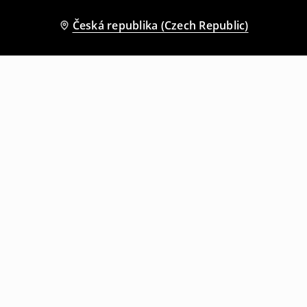
Česká republika (Czech Republic)
Ostatní zákazníci si také vybrali
Džíny slim se sepraným efektem
Džíny slim