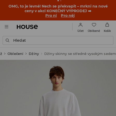
-30 % na PRODUKT DNE 🛍️ Podrobnosti o kupónu a akci
nalezneš ve svém zákaznickém účtu 💸
NAINSTALUJTE SI APLIKACI >>
Oblíbené
Účet
Košík
Hledat
ž
Oblečení
Džíny
Džíny skinny se středně vysokým sede