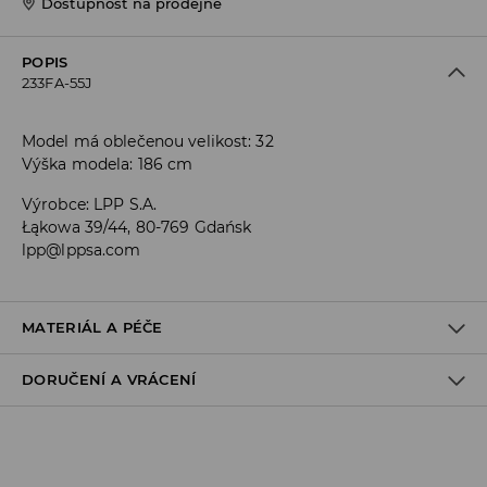
Dostupnost na prodejně
POPIS
233FA-55J
Model má oblečenou velikost: 32
Výška modela: 186 cm
Výrobce
:
LPP S.A.
Łąkowa 39/44, 80-769 Gdańsk
lpp@lppsa.com
MATERIÁL A PÉČE
DORUČENÍ A VRÁCENÍ
PRVNÍ MATERIÁL
:
98% BAVLNA, 2% ELASTAN
VÝROBEK SE NESMÍ BĚLIT
Zásady pro přepravu
ŽEHLENÍ PŘI MAX. TEPLOTĚ 110°C - BEZ PÁRY