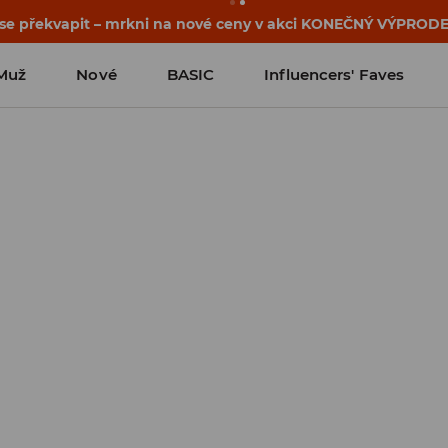
osti o kupónu a akci nalezneš ve svém zákaznickém účtu 
Muž
Nové
BASIC
Influencers' Faves