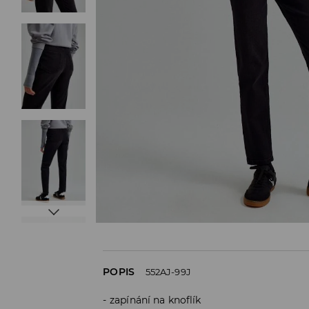
POPIS
552AJ-99J
zapínání na knoflík