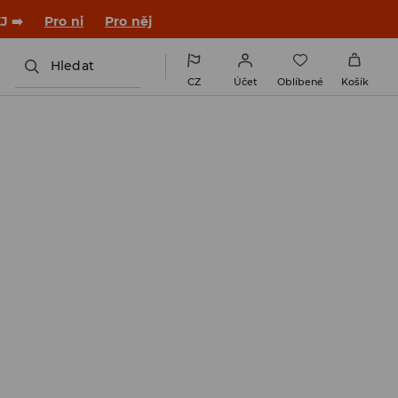

NAINSTALUJTE SI APLIKACI >>
Hledat
CZ
Účet
Oblíbené
Košík