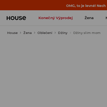
-30 % na PRODUKT DNE 🛍️ Podrobn
Konečný Výprodej
Žena
House
Žena
Oblečení
Džíny
Džíny slim mom