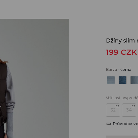
Džíny sli
199
CZK
Barva
-
černá
Velikost
(vyprod
32
34
Průvodce ve