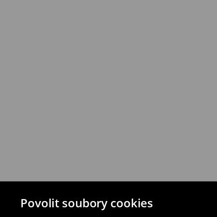
Produkty můžete vrátit do 30 dnů v prod
vybraných způsobů vrácení.
⟶
Podrobná pravidla vrácení
Povolit soubory cookies