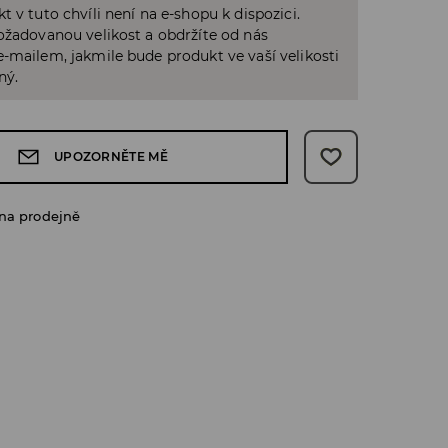
t v tuto chvíli není na e-shopu k dispozici.
ožadovanou velikost a obdržíte od nás
-mailem, jakmile bude produkt ve vaší velikosti
ný.
UPOZORNĚTE MĚ
na prodejně