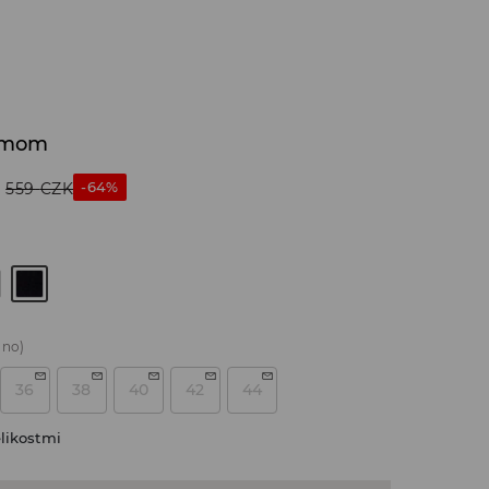
m mom
-64%
559
CZK
áno)
36
38
40
42
44
likostmi