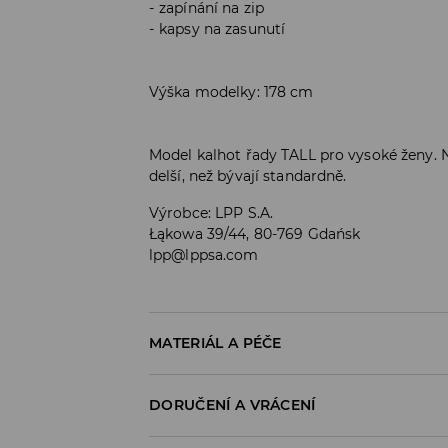
zapínání na zip
kapsy na zasunutí
Výška modelky: 178 cm
Model kalhot řady TALL pro vysoké ženy. 
delší, než bývají standardně.
Výrobce
:
LPP S.A.
Łąkowa 39/44, 80-769 Gdańsk
lpp@lppsa.com
MATERIÁL A PÉČE
98% BAVLNA, 2% ELASTAN
DORUČENÍ A VRÁCENÍ
Zásady pro přepravu