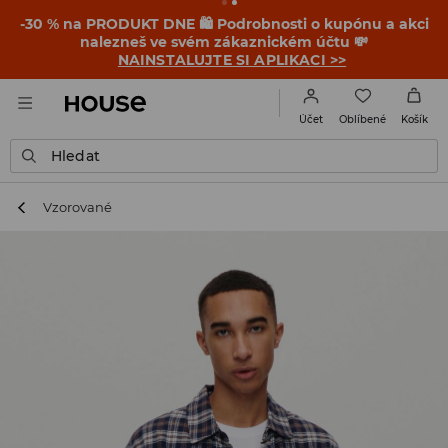
-30 % na PRODUKT DNE 🛍️ Podrobnosti o kupónu a akci
nalezneš ve svém zákaznickém účtu 💸
NAINSTALUJTE SI APLIKACI >>
Oblíbené
Účet
Košík
Hledat
Vzorované