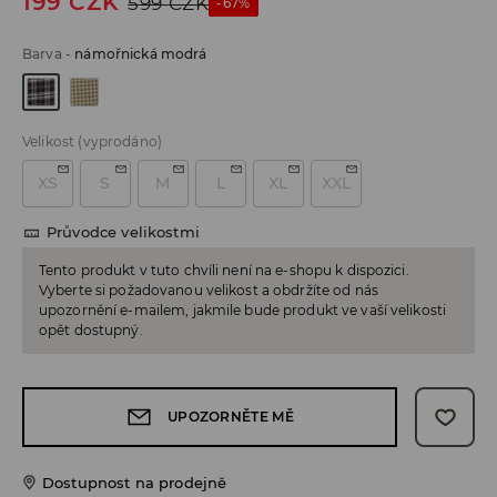
199
CZK
599
CZK
-67%
Barva
-
námořnická modrá
Velikost
(vyprodáno)
XS
S
M
L
XL
XXL
Průvodce velikostmi
Tento produkt v tuto chvíli není na e-shopu k dispozici.
Vyberte si požadovanou velikost a obdržíte od nás
upozornění e-mailem, jakmile bude produkt ve vaší velikosti
opět dostupný.
UPOZORNĚTE MĚ
Dostupnost na prodejně