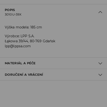
POPIS
3010U-59X
Výška modela: 185 cm
Výrobce
:
LPP S.A.
Łąkowa 39/44, 80-769 Gdańsk
lpp@lppsa.com
MATERIÁL A PÉČE
DORUČENÍ A VRÁCENÍ
Materiál I
:
100% BAVLNA
PRÁT V PRAČCE PŘI MAX. TEPLOTĚ 30°C - VELMI ŠETRNÝ
Zásady pro přepravu
PROGRAM
VÝROBEK SE NESMÍ BĚLIT
Odběr v obchodě:
DOPRAVA ZDARMA
VÝROBEK SE NESMÍ SUŠIT V BUBNOVÉ SUŠIČCE