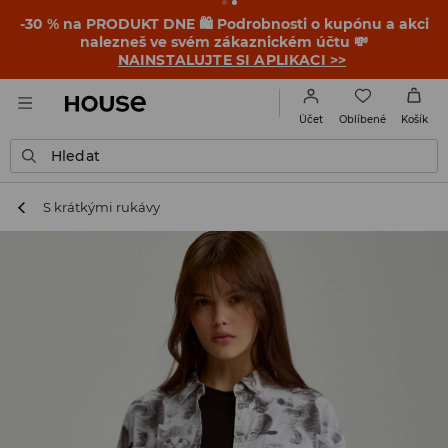
-30 % na PRODUKT DNE 🛍️ Podrobnosti o kupónu a akci
nalezneš ve svém zákaznickém účtu 💸
NAINSTALUJTE SI APLIKACI >>
Oblíbené
Účet
Košík
Hledat
S krátkými rukávy