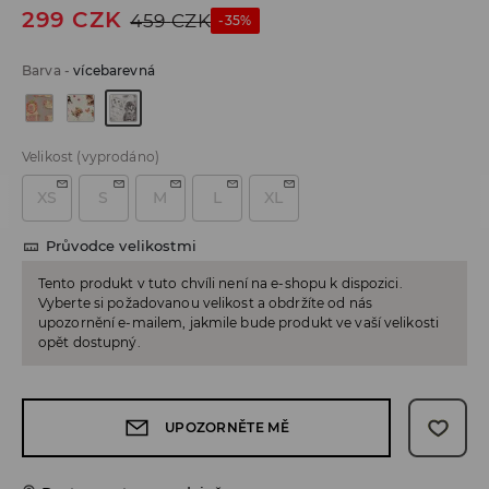
299
CZK
459
CZK
-35%
Barva
-
vícebarevná
Velikost
(vyprodáno)
XS
S
M
L
XL
Průvodce velikostmi
Tento produkt v tuto chvíli není na e-shopu k dispozici.
Vyberte si požadovanou velikost a obdržíte od nás
upozornění e-mailem, jakmile bude produkt ve vaší velikosti
opět dostupný.
UPOZORNĚTE MĚ