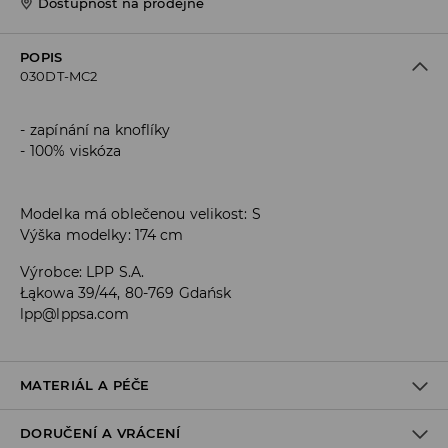
Dostupnost na prodejně
POPIS
030DT-MC2
zapínání na knoflíky
100% viskóza
Modelka má oblečenou velikost: S
Výška modelky: 174 cm
Výrobce
:
LPP S.A.
Łąkowa 39/44, 80-769 Gdańsk
lpp@lppsa.com
MATERIÁL A PÉČE
DORUČENÍ A VRÁCENÍ
Materiál I
:
100% VISKÓZA