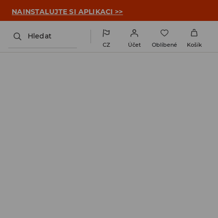

NAINSTALUJTE SI APLIKACI >>
Hledat
CZ
Účet
Oblíbené
Košík