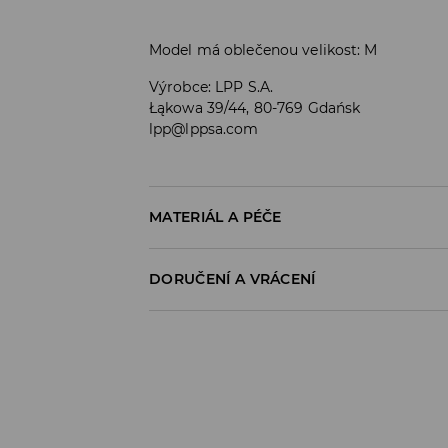
Model má oblečenou velikost: M
Výrobce
:
LPP S.A.
Łąkowa 39/44, 80-769 Gdańsk
lpp@lppsa.com
MATERIÁL A PÉČE
Materiál I
:
100% POLYESTER
DORUČENÍ A VRÁCENÍ
PRÁT V PRAČCE PŘI MAX. TEPLOTĚ 30°C
Zásady pro přepravu
VÝROBEK SE NESMÍ BĚLIT
Odběr v obchodě:
VÝROBEK SE NESMÍ SUŠIT V BUBNOVÉ SU
DOPRAVA ZDARMA
1-6 pracovní dny
VÝROBEK SE NESMÍ ŽEHLIT
DPD Pickup Point: