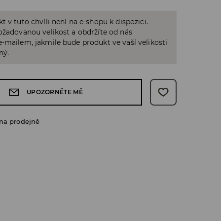
t v tuto chvíli není na e-shopu k dispozici.
ožadovanou velikost a obdržíte od nás
-mailem, jakmile bude produkt ve vaší velikosti
ný.
UPOZORNĚTE MĚ
na prodejně