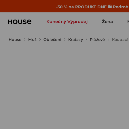
-30 % na PRODUKT DNE 🛍️ Podrobn
Konečný Výprodej
Žena
House
Muž
Oblečení
Kraťasy
Plážové
Koupací 