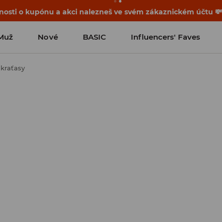
osti o kupónu a akci nalezneš ve svém zákaznickém účtu 
Muž
Nové
BASIC
Influencers' Faves
kraťasy