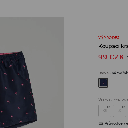
VÝPRODEJ
Koupací kr
99
CZK
Barva
-
námořni
Velikost
(vyprod
XS
S
Průvodce ve