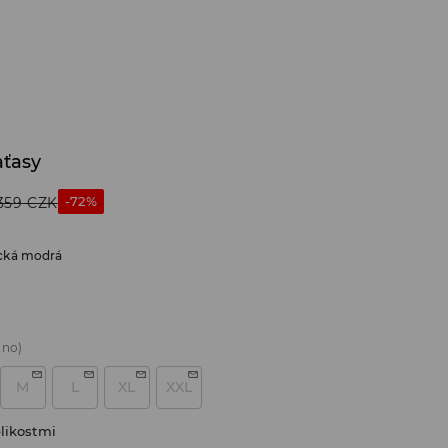
aťasy
-72%
359
CZK
cká modrá
áno)
M
L
XL
XXL
likostmi