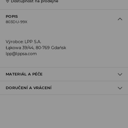
Dostupnost na prodejně
POPIS
803DU-99X
Výrobce
:
LPP S.A.
Łąkowa 39/44, 80-769 Gdańsk
lpp@lppsa.com
MATERIÁL A PÉČE
DORUČENÍ A VRÁCENÍ
Materiál I
:
100% POLYESTER
Materiál II
:
50% POLYESTER, 50% POLYURETAN
Materiál III
:
100% TPR
Zásady pro přepravu
NESMÍ SE PRÁT
Odběr v obchodě:
VÝROBEK SE NESMÍ BĚLIT
DOPRAVA ZDARMA