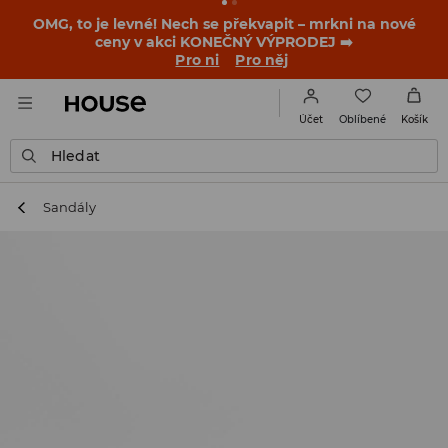
OMG, to je levné! Nech se překvapit – mrkni na nové
ceny v akci KONEČNÝ VÝPRODEJ ➡️
Pro ni
Pro něj
Oblíbené
Účet
Košík
Hledat
Sandály