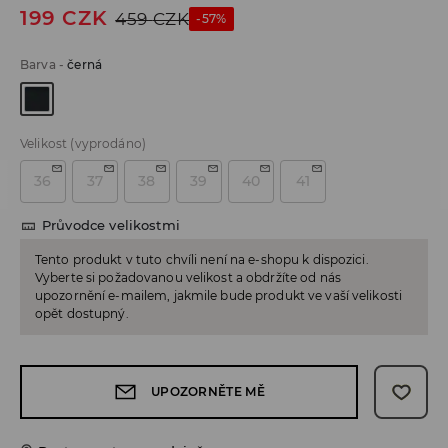
199
CZK
459
CZK
-57%
Barva
-
černá
Velikost
(vyprodáno)
36
37
38
39
40
41
Průvodce velikostmi
Tento produkt v tuto chvíli není na e-shopu k dispozici.
Vyberte si požadovanou velikost a obdržíte od nás
upozornění e-mailem, jakmile bude produkt ve vaší velikosti
opět dostupný.
UPOZORNĚTE MĚ