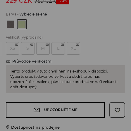
229
CZK
759
CZK
-70%
Barva
-
vybledlé zelené
Velikost
(vyprodáno)
XS
S
M
L
XL
Průvodce velikostmi
Tento produkt v tuto chvíli není na e-shopu k dispozici.
Vyberte si požadovanou velikost a obdržíte od nás
upozornění e-mailem, jakmile bude produkt ve vaší velikosti
opět dostupný.
UPOZORNĚTE MĚ
Dostupnost na prodejně