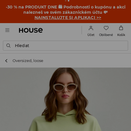
-30 % na PRODUKT DNE 🛍️ Podrobnosti o kupónu a akci
nalezneš ve svém zákaznickém účtu 💸
NAINSTALUJTE SI APLIKACI >>
Oblíbené
Účet
Košík
Hledat
Oversized, loose