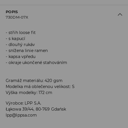
POPIS
730DM-07X
střih loose fit
s kapucí
dlouhý rukáv
snížena linie ramen
kapsa vpředu
okraje ukončené stahováním
Gramáž materiálu: 420 gsm
Modelka má oblečenou velikost: S
Výška modelky: 172 cm
Výrobce
:
LPP S.A.
Łąkowa 39/44, 80-769 Gdańsk
lpp@lppsa.com