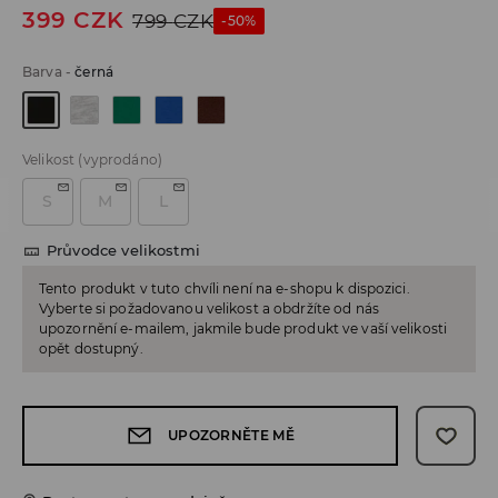
399
CZK
799
CZK
-50%
Barva
-
černá
Velikost
(vyprodáno)
S
M
L
Průvodce velikostmi
Tento produkt v tuto chvíli není na e-shopu k dispozici.
Vyberte si požadovanou velikost a obdržíte od nás
upozornění e-mailem, jakmile bude produkt ve vaší velikosti
opět dostupný.
UPOZORNĚTE MĚ