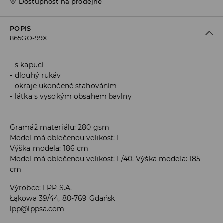
Dostupnost na prodejně
POPIS
865GO-99X
s kapucí
dlouhý rukáv
okraje ukončené stahováním
látka s vysokým obsahem bavlny
Gramáž materiálu: 280 gsm
Model má oblečenou velikost: L
Výška modela: 186 cm
Model má oblečenou velikost: L/40. Výška modela: 185
cm
Výrobce
:
LPP S.A.
Łąkowa 39/44, 80-769 Gdańsk
lpp@lppsa.com