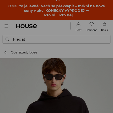
OMG, to je levné! Nech se překvapit – mrkni na nové
ceny v akci KONEČNÝ VÝPRODEJ ➡️
Pro ni
Pro něj
Oblíbené
Účet
Košík
Hledat
Oversized, loose