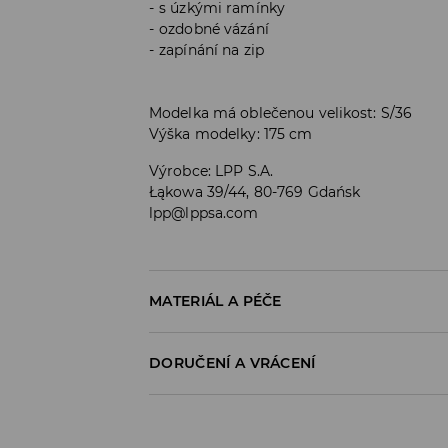
s úzkými ramínky
ozdobné vázání
zapínání na zip
Modelka má oblečenou velikost: S/36
Výška modelky: 175 cm
Výrobce
:
LPP S.A.
Łąkowa 39/44, 80-769 Gdańsk
lpp@lppsa.com
MATERIÁL A PÉČE
PRVNÍ MATERIÁL
:
100% POLYESTER
DORUČENÍ A VRÁCENÍ
1. PODEŠÍVKA
:
100% POLYESTER
Zásady pro přepravu
PRÁT SAMOSTATNĚ NEBO S PODOBNÝMI BARV
VÝROBEK SE NESMÍ BĚLIT