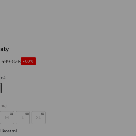
šaty
-60%
499
CZK
vná
áno)
M
L
XL
likostmi