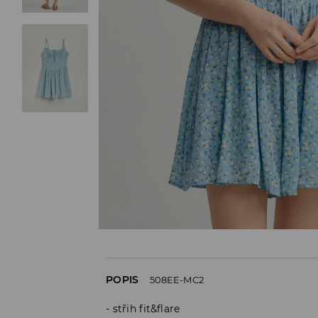
POPIS
508EE-MC2
střih fit&flare