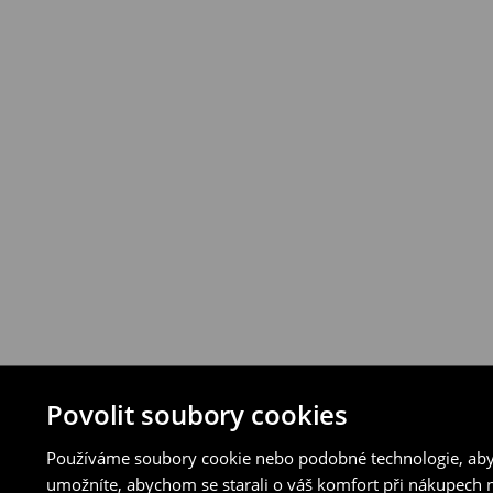
vybraných způsobů vrácení.
⟶
Podrobná pravidla vrácení
Povolit soubory cookies
Používáme soubory cookie nebo podobné technologie, abyc
umožníte, abychom se starali o váš komfort při nákupech n