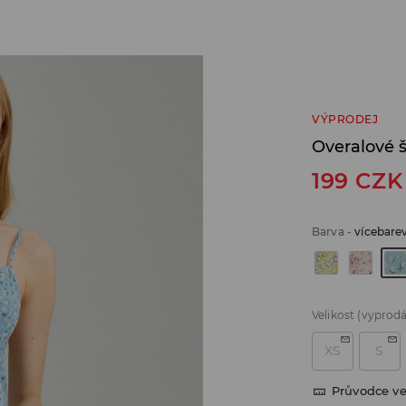
VÝPRODEJ
Overalové 
199
CZK
Barva
-
vícebare
Velikost
(vyprod
XS
S
Průvodce ve