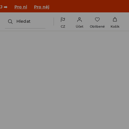

NAINSTALUJTE SI APLIKACI >>
Hledat
CZ
Účet
Oblíbené
Košík