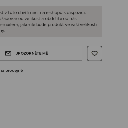
t v tuto chvíli není na e-shopu k dispozici.
ožadovanou velikost a obdržíte od nás
-mailem, jakmile bude produkt ve vaší velikosti
ný.
UPOZORNĚTE MĚ
na prodejně