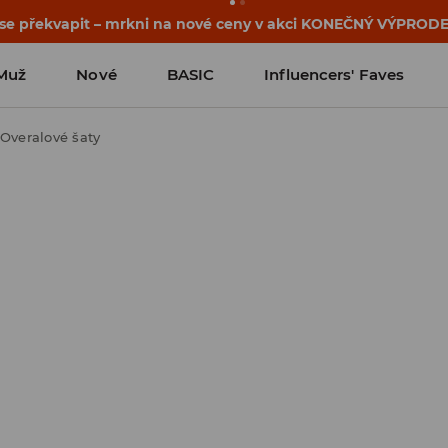
osti o kupónu a akci nalezneš ve svém zákaznickém účtu 
Muž
Nové
BASIC
Influencers' Faves
Overalové šaty