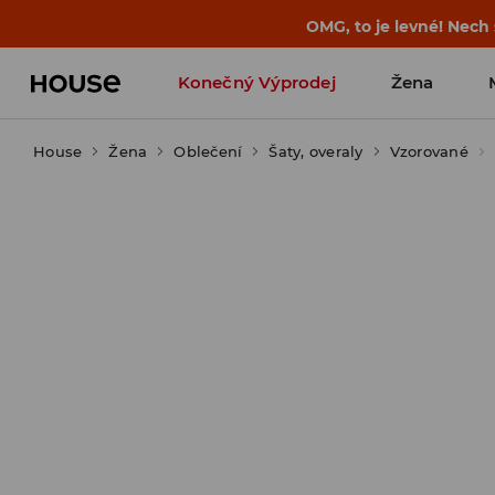
-30 % na PRODUKT DNE 🛍️ Podrobn
Konečný Výprodej
Žena
House
Žena
Oblečení
Šaty, overaly
Vzorované