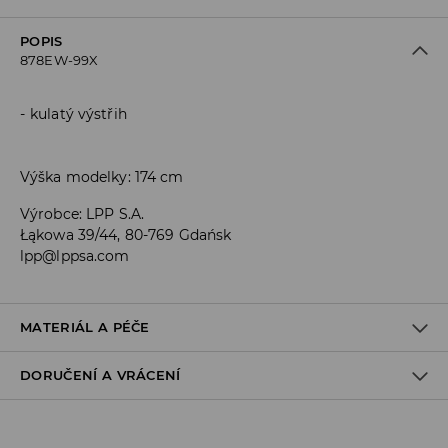
POPIS
878EW-99X
kulatý výstřih
Výška modelky: 174 cm
Výrobce
:
LPP S.A.
Łąkowa 39/44, 80-769 Gdańsk
lpp@lppsa.com
MATERIÁL A PÉČE
DORUČENÍ A VRÁCENÍ
PRVNÍ MATERIÁL
:
82% POLYESTER, 18% ELASTAN
1. PODEŠÍVKA
:
100% POLYESTER
Zásady pro přepravu
PRÁT SAMOSTATNĚ NEBO S PODOBNÝMI BARVAMI