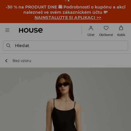
-30 % na PRODUKT DNE 🛍️ Podrobnosti o kupónu a akci
nalezneš ve svém zákaznickém účtu 💸
NAINSTALUJTE SI APLIKACI >>
Oblíbené
Účet
Košík
Hledat
Bez vzoru