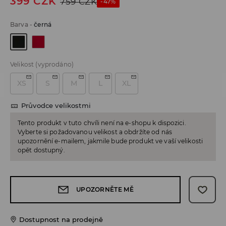
399
CZK
759
CZK
-47%
Barva
-
černá
Velikost
(vyprodáno)
XS
S
M
L
XL
Průvodce velikostmi
Tento produkt v tuto chvíli není na e-shopu k dispozici.
Vyberte si požadovanou velikost a obdržíte od nás
upozornění e-mailem, jakmile bude produkt ve vaší velikosti
opět dostupný.
UPOZORNĚTE MĚ
Dostupnost na prodejně