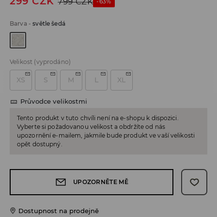
299
CZK
799
CZK
-63%
Barva
-
světle šedá
Velikost
(vyprodáno)
XS
S
M
L
XL
Průvodce velikostmi
Tento produkt v tuto chvíli není na e-shopu k dispozici.
Vyberte si požadovanou velikost a obdržíte od nás
upozornění e-mailem, jakmile bude produkt ve vaší velikosti
opět dostupný.
UPOZORNĚTE MĚ
Dostupnost na prodejně