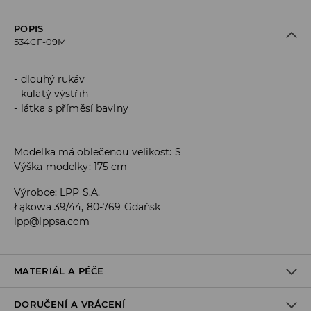
POPIS
534CF-09M
dlouhý rukáv
kulatý výstřih
látka s příměsí bavlny
Modelka má oblečenou velikost: S
Výška modelky: 175 cm
Výrobce
:
LPP S.A.
Łąkowa 39/44, 80-769 Gdańsk
lpp@lppsa.com
MATERIÁL A PÉČE
DORUČENÍ A VRÁCENÍ
Materiál I
:
37% POLYAMID, 34% POLYESTER, 19% AKRYL, 10% VLNA