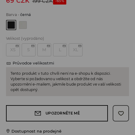
69
CZK
199
CZK
-65%
Barva
-
černá
Velikost
(vyprodáno)
XS
S
M
L
XL
Průvodce velikostmi
Tento produkt v tuto chvíli není na e-shopu k dispozici.
Vyberte si požadovanou velikost a obdržíte od nás
upozornění e-mailem, jakmile bude produkt ve vaší velikosti
opět dostupný.
UPOZORNĚTE MĚ
Dostupnost na prodejně