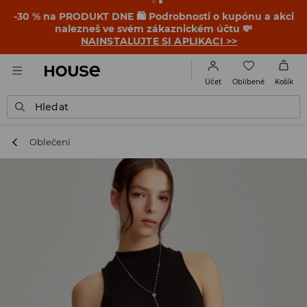
-30 % na PRODUKT DNE 🛍️ Podrobnosti o kupónu a akci
nalezneš ve svém zákaznickém účtu 💸
NAINSTALUJTE SI APLIKACI >>
Oblíbené
Účet
Košík
Hledat
Oblečení