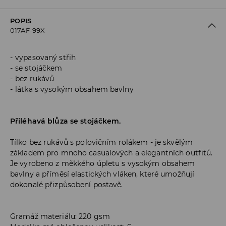
POPIS
017AF-99X
vypasovaný střih
se stojáčkem
bez rukávů
látka s vysokým obsahem bavlny
Přiléhavá blůza se stojáčkem.
Tílko bez rukávů s polovičním rolákem - je skvělým
základem pro mnoho casualových a elegantních outfitů.
Je vyrobeno z měkkého úpletu s vysokým obsahem
bavlny a příměsí elastických vláken, které umožňují
dokonalé přizpůsobení postavě.
Gramáž materiálu: 220 gsm