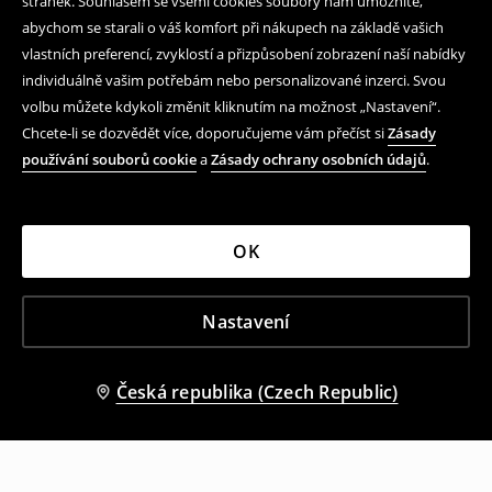
stránek. Souhlasem se všemi cookies soubory nám umožníte,
abychom se starali o váš komfort při nákupech na základě vašich
vlastních preferencí, zvyklostí a přizpůsobení zobrazení naší nabídky
individuálně vašim potřebám nebo personalizované inzerci. Svou
volbu můžete kdykoli změnit kliknutím na možnost „Nastavení“.
Chcete-li se dozvědět více, doporučujeme vám přečíst si
Zásady
používání souborů cookie
a
Zásady ochrany osobních údajů
.
OK
Nastavení
Česká republika (Czech Republic)