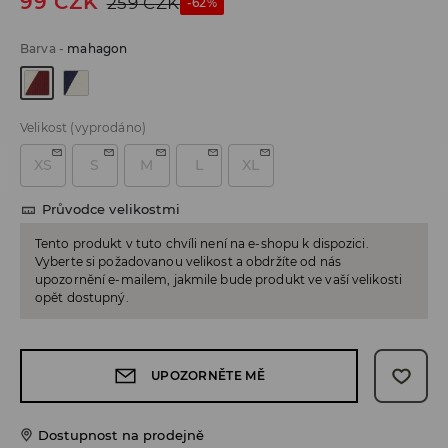
99
CZK
259
CZK
-62%
Barva
-
mahagon
Velikost
(vyprodáno)
XS
S
M
L
XL
Průvodce velikostmi
Tento produkt v tuto chvíli není na e-shopu k dispozici.
Vyberte si požadovanou velikost a obdržíte od nás
upozornění e-mailem, jakmile bude produkt ve vaší velikosti
opět dostupný.
UPOZORNĚTE MĚ
Dostupnost na prodejně