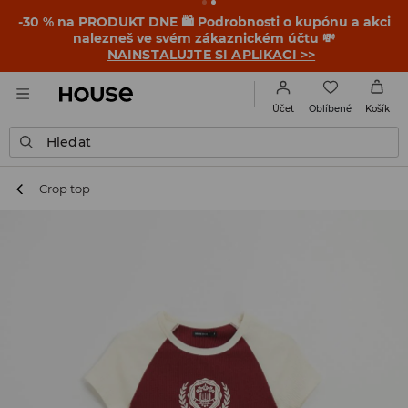
-30 % na PRODUKT DNE 🛍️ Podrobnosti o kupónu a akci
nalezneš ve svém zákaznickém účtu 💸
NAINSTALUJTE SI APLIKACI >>
Oblíbené
Účet
Košík
Hledat
Crop top