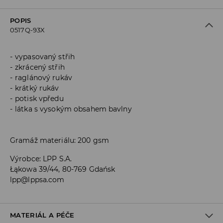
POPIS
0517Q-93X
vypasovaný střih
zkrácený střih
raglánový rukáv
krátký rukáv
potisk vpředu
látka s vysokým obsahem bavlny
Gramáž materiálu: 200 gsm
Výrobce
:
LPP S.A.
Łąkowa 39/44, 80-769 Gdańsk
lpp@lppsa.com
MATERIÁL A PÉČE